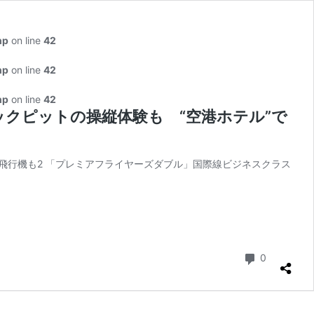
hp
on line
42
hp
on line
42
hp
on line
42
クピットの操縦体験も “空港ホテル”で
飛行機も2 「プレミアフライヤーズダブル」国際線ビジネスクラス
羽
コメント
0