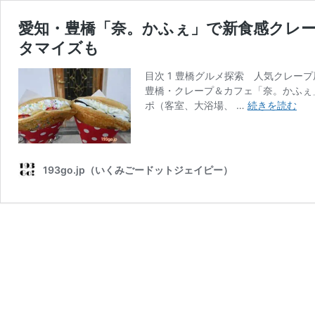
愛知・豊橋「奈。かふぇ」で新食感クレ
タマイズも
目次 1 豊橋グルメ探索 人気クレー
豊橋・クレープ＆カフェ「奈。かふぇ」
愛
ポ（客室、大浴場、 …
続きを読む
知
豊
橋
「
193go.jp（いくみごードットジェイピー）
か
ふ
ぇ
で
新
食
感
ク
レ
ー