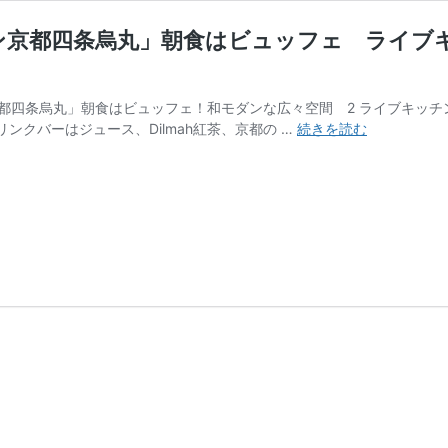
ン京都四条烏丸」朝食はビュッフェ ライブ
京都四条烏丸」朝食はビュッフェ！和モダンな広々空間 2 ライブキッ
【実
ンクバーはジュース、Dilmah紅茶、京都の …
続きを読む
食
リ
ポ】
「ヒ
ル
ト
ン・
ガ
ー
デ
ン・
イ
ン
京
都