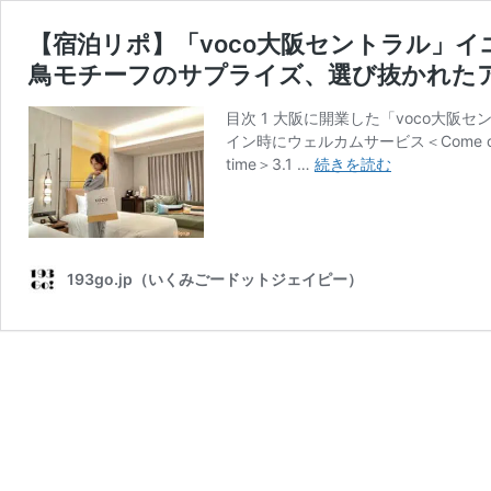
【宿泊リポ】「voco大阪セントラル」
鳥モチーフのサプライズ、選び抜かれた
目次 1 大阪に開業した「voco大
イン時にウェルカムサービス＜Come 
【宿
time＞3.1 …
続きを読む
泊
リ
ポ】
「voco
大
193go.jp（いくみごードットジェイピー）
阪
セ
ン
ト
ラ
ル」
イ
エ
ロ