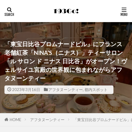
「東宝日比谷プロムナードビル」にフランス
老舗紅茶「NINA’S（ニナス）」ティーサロン
「ル サロン ド ニナス 日比谷」がオープン！ヴ
ェルサイユ宮殿の世界観に包まれながらアフ
タヌーンティー
2023年3月16日
アフタヌーンティー
,
都内スポット
HOME
アフタヌーンティー
「東宝日比谷プロムナードビル」に