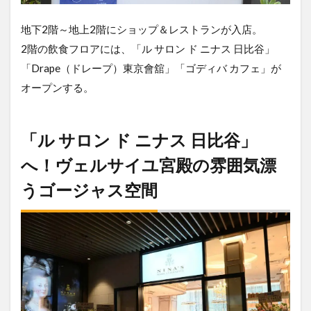
地下2階～地上2階にショップ＆レストランが入店。
2階の飲食フロアには、「ル サロン ド ニナス 日比谷」
「Drape（ドレープ）東京會舘」「ゴディバ カフェ」が
オープンする。
「ル サロン ド ニナス 日比谷」
へ！ヴェルサイユ宮殿の雰囲気漂
うゴージャス空間