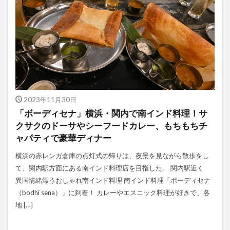
2023年11月30日
「ボーディセナ」横浜・関内で南インド料理！サ
クサクのドーサやシーフードカレー、もちもちチ
ャパティで豪華ディナー
横浜の赤レンガ倉庫の点灯式の帰りは、夜景を見ながら散歩をし
て、関内駅方面にある南インド料理店を目指した。 関内駅近く
異国情緒漂うおしゃれ南インド料理 南インド料理「ボーディセナ
（bodhi sena）」に到着！ カレーやエスニック料理が好きで、各
地 […]