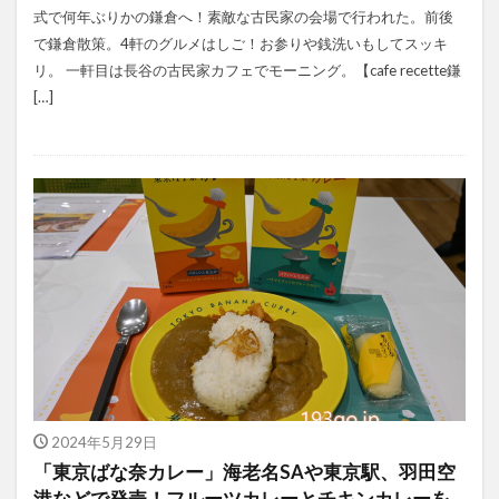
式で何年ぶりかの鎌倉へ！素敵な古民家の会場で行われた。前後
で鎌倉散策。4軒のグルメはしご！お参りや銭洗いもしてスッキ
リ。 一軒目は長谷の古民家カフェでモーニング。【cafe recette鎌
[…]
2024年5月29日
「東京ばな奈カレー」海老名SAや東京駅、羽田空
港などで発売！フルーツカレーとチキンカレーを