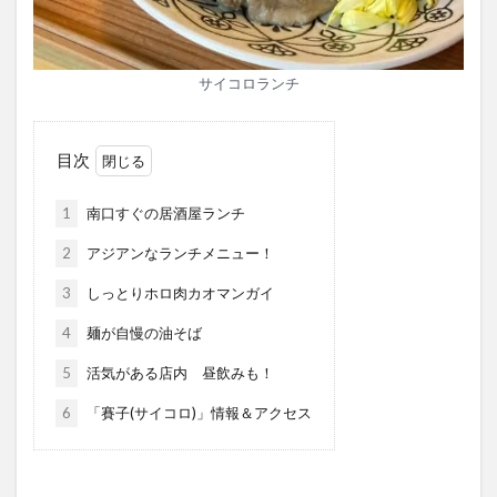
サイコロランチ
目次
1
南口すぐの居酒屋ランチ
2
アジアンなランチメニュー！
3
しっとりホロ肉カオマンガイ
4
麺が自慢の油そば
5
活気がある店内 昼飲みも！
6
「賽子(サイコロ)」情報＆アクセス