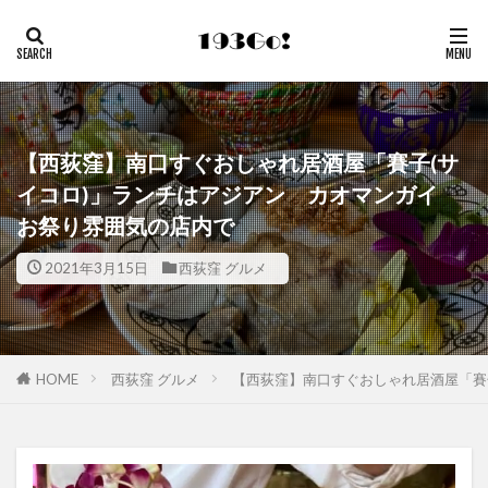
【西荻窪】南口すぐおしゃれ居酒屋「賽子(サ
イコロ)」ランチはアジアン カオマンガイ
お祭り雰囲気の店内で
2021年3月15日
西荻窪 グルメ
HOME
西荻窪 グルメ
【西荻窪】南口すぐおしゃれ居酒屋「賽