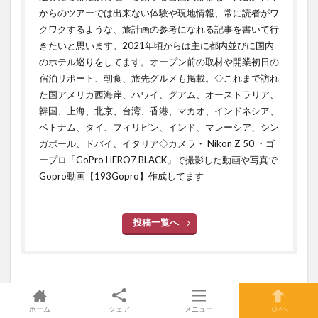
からのツアーでは出来ない体験や現地情報、常に読者がワ
クワクするような、旅計画の参考になれる記事を書いて行
きたいと思います。2021年頃からは主に都内並びに国内
のホテル巡りをしてます。オープン前の取材や開業初日の
宿泊リポート、朝食、旅先グルメも掲載。◇これまで訪れ
た国アメリカ西海岸、ハワイ、グアム、オーストラリア、
韓国、上海、北京、台湾、香港、マカオ、インドネシア、
ベトナム、タイ、フィリピン、インド、マレーシア、シン
ガポール、ドバイ、イタリア◇カメラ・ Nikon Z 50 ・ゴ
ープロ「GoPro HERO7 BLACK」で撮影した動画や写真で
Gopro動画【193Gopro】作成してます
投稿一覧へ
関連する記事
ホーム
シェア
メニュー
TOPへ