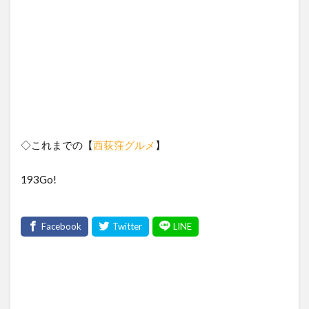
◇これまでの【
西荻窪グルメ
】
193Go!