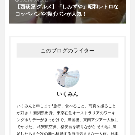
2021年3月16日
【西荻窪 グルメ】「しみずや」昭和レトロな
コッペパンや揚げパンが人気！
このブログのライター
いくみん
いくみんと申します!旅行、食べること、写真を撮ること
が好き！ 新潟県出身、東京在住オーストラリアのワーキ
ングホリデーがきっかけで、帰国後、東南アジア一人旅に
でかけた。 格安航空券、格安宿を取りながら その地に満
足したらまた次の地へ移動する自由気ままな一人旅。日本