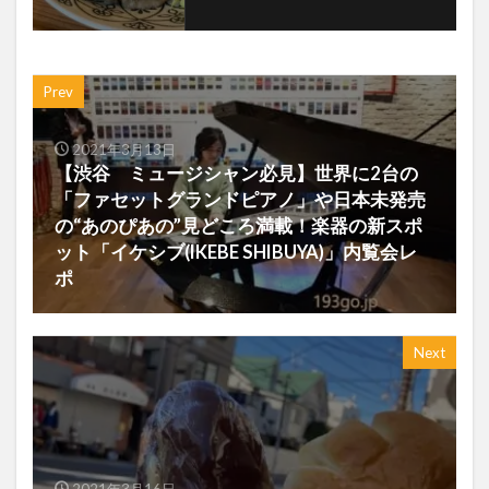
Prev
2021年3月13日
【渋谷 ミュージシャン必見】世界に2台の
「ファセットグランドピアノ」や日本未発売
の“あのぴあの”見どころ満載！楽器の新スポ
ット「イケシブ(IKEBE SHIBUYA)」内覧会レ
ポ
Next