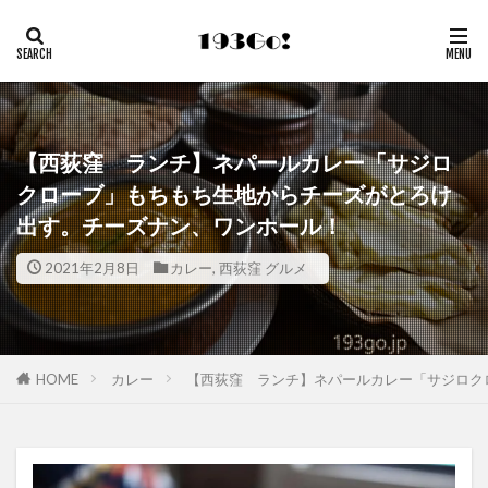
【西荻窪 ランチ】ネパールカレー「サジロ
クローブ」もちもち生地からチーズがとろけ
出す。チーズナン、ワンホール！
2021年2月8日
カレー
,
西荻窪 グルメ
HOME
カレー
【西荻窪 ランチ】ネパールカレー「サジロク