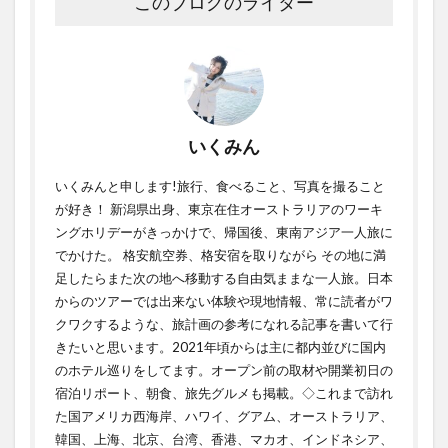
このブログのライター
いくみん
いくみんと申します!旅行、食べること、写真を撮ること
が好き！ 新潟県出身、東京在住オーストラリアのワーキ
ングホリデーがきっかけで、帰国後、東南アジア一人旅に
でかけた。 格安航空券、格安宿を取りながら その地に満
足したらまた次の地へ移動する自由気ままな一人旅。日本
からのツアーでは出来ない体験や現地情報、常に読者がワ
クワクするような、旅計画の参考になれる記事を書いて行
きたいと思います。2021年頃からは主に都内並びに国内
のホテル巡りをしてます。オープン前の取材や開業初日の
宿泊リポート、朝食、旅先グルメも掲載。◇これまで訪れ
た国アメリカ西海岸、ハワイ、グアム、オーストラリア、
韓国、上海、北京、台湾、香港、マカオ、インドネシア、