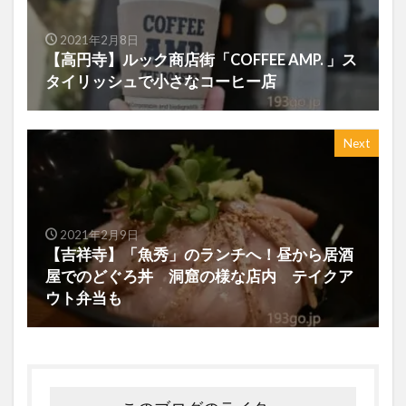
2021年2月8日
【高円寺】ルック商店街「COFFEE AMP. 」ス
タイリッシュで小さなコーヒー店
Next
2021年2月9日
【吉祥寺】「魚秀」のランチへ！昼から居酒
屋でのどぐろ丼 洞窟の様な店内 テイクア
ウト弁当も