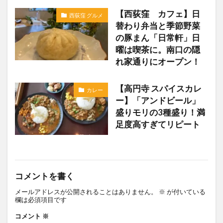
【西荻窪 カフェ】日
西荻窪 グルメ
替わり弁当と季節野菜
の豚まん「日常軒」日
曜は喫茶に。南口の隠
れ家通りにオープン！
【高円寺 スパイスカレ
カレー
ー】「アンドビール」
盛りモリの3種盛り！満
足度高すぎてリピート
コメントを書く
メールアドレスが公開されることはありません。
※
が付いている
欄は必須項目です
コメント
※