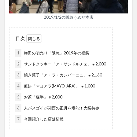
2019/1/2の阪急うめだ本店
目次
1
梅田の初売り「阪急」2019年の福袋
2
サンドクッキー「ア・サンドルチェ」￥2,000
3
焼き菓子「ア・ラ・カンパーニュ」￥2,160
4
煎餅「マヨアラ(MAYO-ARA)」 ￥1,000
5
お茶「森半」￥2,000
6
人がスゴイが関西の正月を堪能！大袋持参
7
今回紹介した店舗情報