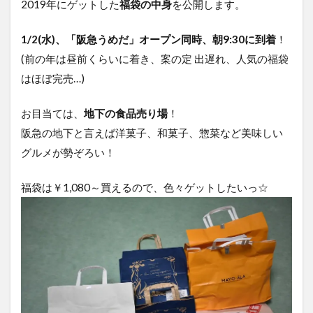
2019年にゲットした
福袋の中身
を公開します。
1/2(水)、「阪急うめだ」オープン同時、朝9:30に到着
！
(前の年は昼前くらいに着き、案の定 出遅れ、人気の福袋
はほぼ完売…)
お目当ては、
地下の食品売り場
！
阪急の地下と言えば洋菓子、和菓子、惣菜など美味しい
グルメが勢ぞろい！
福袋は￥1,080～買えるので、色々ゲットしたいっ☆