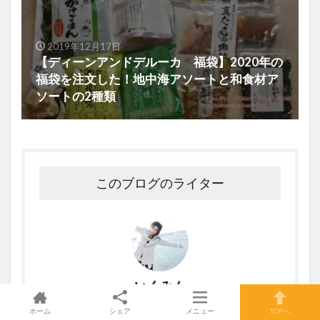
2019年12月17日
【ディーンアンドデルーカ 福袋】2020年の
福袋を注文した！地中海アソートと和食材ア
ソートの2種類
このブログのライター
いくみん
ホーム
シェア
メニュー
TOPへ
いくみんと申します!旅行、食べること、写真を撮ること