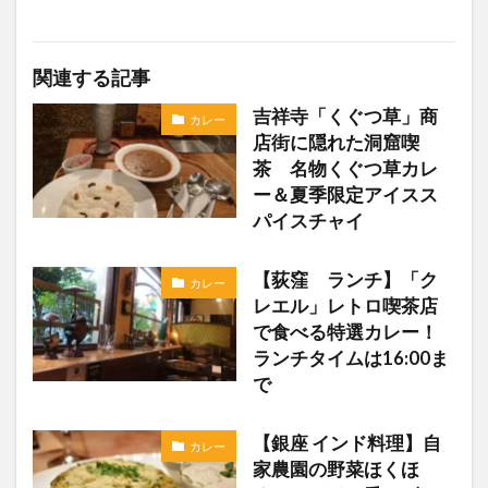
関連する記事
吉祥寺「くぐつ草」商
カレー
店街に隠れた洞窟喫
茶 名物くぐつ草カレ
ー＆夏季限定アイスス
パイスチャイ
【荻窪 ランチ】「ク
カレー
レエル」レトロ喫茶店
で食べる特選カレー！
ランチタイムは16:00ま
で
【銀座 インド料理】自
カレー
家農園の野菜ほくほ