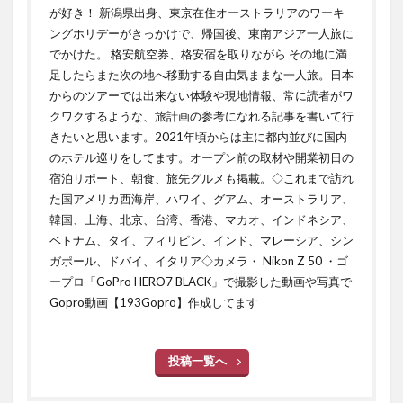
が好き！ 新潟県出身、東京在住オーストラリアのワーキ
ングホリデーがきっかけで、帰国後、東南アジア一人旅に
でかけた。 格安航空券、格安宿を取りながら その地に満
足したらまた次の地へ移動する自由気ままな一人旅。日本
からのツアーでは出来ない体験や現地情報、常に読者がワ
クワクするような、旅計画の参考になれる記事を書いて行
きたいと思います。2021年頃からは主に都内並びに国内
のホテル巡りをしてます。オープン前の取材や開業初日の
宿泊リポート、朝食、旅先グルメも掲載。◇これまで訪れ
た国アメリカ西海岸、ハワイ、グアム、オーストラリア、
韓国、上海、北京、台湾、香港、マカオ、インドネシア、
ベトナム、タイ、フィリピン、インド、マレーシア、シン
ガポール、ドバイ、イタリア◇カメラ・ Nikon Z 50 ・ゴ
ープロ「GoPro HERO7 BLACK」で撮影した動画や写真で
Gopro動画【193Gopro】作成してます
投稿一覧へ