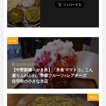
Prev
2020年6月29日
【中野新橋 かき氷】「氷舎 ママトコ」こん
盛りふわふわ。季節フルーツ×レアチーズ
住宅街の小さな氷店
Next