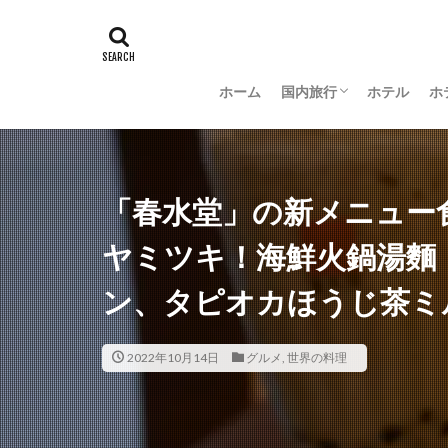
ホーム
国内旅行
ホテル
ホ
羽田空港グルメ
大阪
京都
沖縄
新潟
長野
茨城
富山
金沢
山梨
「春水堂」の新メニュー
ヤミツキ！海鮮火鍋湯麵
ン、タピオカほうじ茶ミ
2022年10月14日
グルメ
,
世界の料理