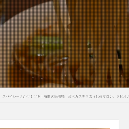
 スパイシーさがヤミツキ！海鮮火鍋湯麵 台湾カステラほうじ茶マロン、タピオ