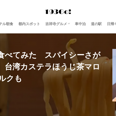
テル朝食
都内スポット
吉祥寺グルメ
車中泊
道の駅
日帰
西荻窪 グルメ
食べてみた スパイシーさが
 台湾カステラほうじ茶マロ
ルクも