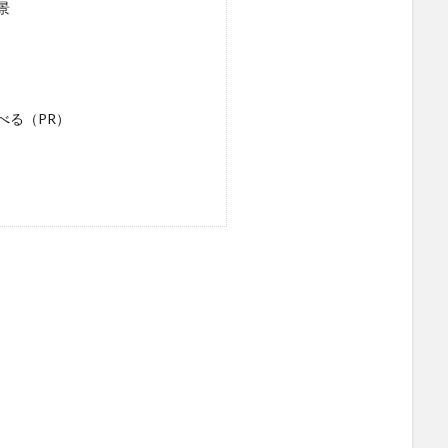
景
べる（PR）