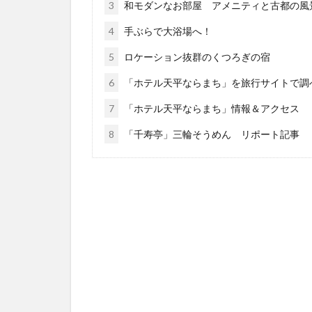
3
和モダンなお部屋 アメニティと古都の風
4
手ぶらで大浴場へ！
5
ロケーション抜群のくつろぎの宿
6
「ホテル天平ならまち」を旅行サイトで調
7
「ホテル天平ならまち」情報＆アクセス
8
「千寿亭」三輪そうめん リポート記事