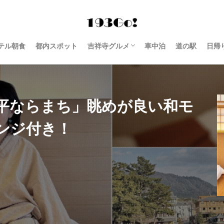
テル朝食
都内スポット
吉祥寺グルメ
車中泊
道の駅
日帰
西荻窪 グルメ
平ならまち」眺めが良い和モ
ンジ付き！