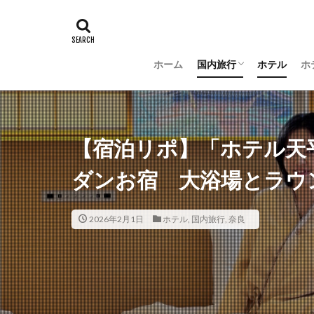
ホーム
国内旅行
ホテル
ホ
羽田空港グルメ
大阪
京都
沖縄
新潟
長野
茨城
富山
金沢
山梨
【宿泊リポ】「ホテル天
ダンお宿 大浴場とラウ
2026年2月1日
ホテル
,
国内旅行
,
奈良