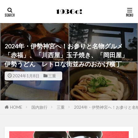
2024年・伊勢神宮へ！お参りと名物グルメ
「赤福」、「川西屋」玉子焼き、「岡田屋」
伊勢うどん レトロな街並みのおかげ横丁
2024年1月8日
三重
HOME
国内旅行
三重
2024年・伊勢神宮へ！お参りと