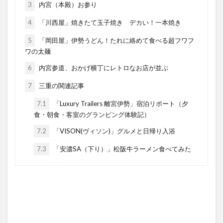
3
内宮（本殿）お参り
4
「川西屋」焼きたて玉子焼き デカい！一本焼き
5
「岡田屋」伊勢うどん！たれに絡めて食べる超フワフ
ワの太麺
6
内宮参道、おかげ横丁にレトロなお店が並ぶ
7
三重の関連記事
7.1
「Luxury Trailers 離宮伊勢」宿泊リポート（夕
食・朝食・客室のグランピング体験記）
7.2
「VISON(ヴィソン)」グルメと日帰り入浴
7.3
「安濃SA（下り）」松阪牛ラーメン食べてみた