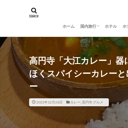
ホーム
国内旅行
ホテル
ホ
羽田空港グルメ
大阪
京都
沖縄
新潟
長野
茨城
富山
金沢
山梨
高円寺「大江カレー」器
ほくスパイシーカレーと
ー
2022年12月26日
カレー
,
高円寺 グルメ