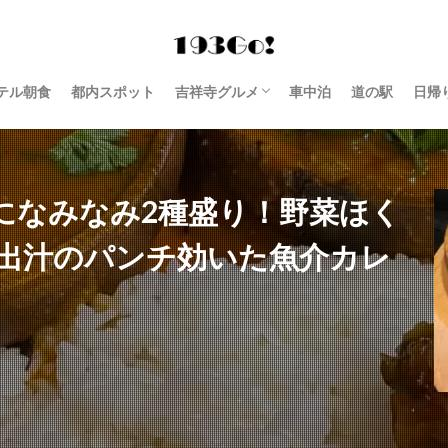
テル朝食
都内スポット
吉祥寺グルメ
車中泊
道の駅
日帰
西荻窪 グルメ
になみなみ2種盛り！野菜ほく
出汁のパンチ効いた魚介カレ