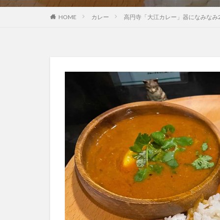
HOME
カレー
高円寺「大江カレー」器になみなみ