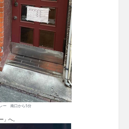
レー 南口から5分
ー」へ。