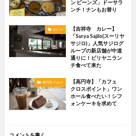
ン ビーンズ」ドーサラ
ンチ！ナンもお替り
【吉祥寺 カレー】
カレー
「Surya Sajilo(スーリヤ
サジロ)」人気サジログ
ループの新店舗が中道
通りに！ビリヤニラン
チ食べて来た
【高円寺】「カフェ
高円寺 グルメ
クロスポイント」ワン
ホール食べたい！シフ
ォンケーキを求めて
コメントを書く