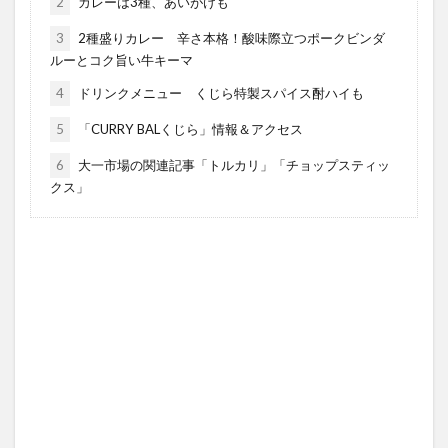
2
カレーは3種、あいがけも
3
2種盛りカレー 辛さ本格！酸味際立つポークビンダ
ルーとコク旨い牛キーマ
4
ドリンクメニュー くじら特製スパイス酎ハイも
5
「CURRY BALくじら」情報＆アクセス
6
大一市場の関連記事「トルカリ」「チョップスティッ
クス」