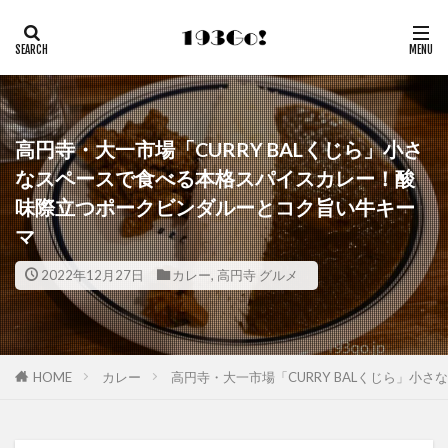
高円寺・大一市場「CURRY BALくじら」小さ
なスペースで食べる本格スパイスカレー！酸
味際立つポークビンダルーとコク旨い牛キー
マ
2022年12月27日
カレー
,
高円寺 グルメ
HOME
カレー
高円寺・大一市場「CURRY BALくじら」