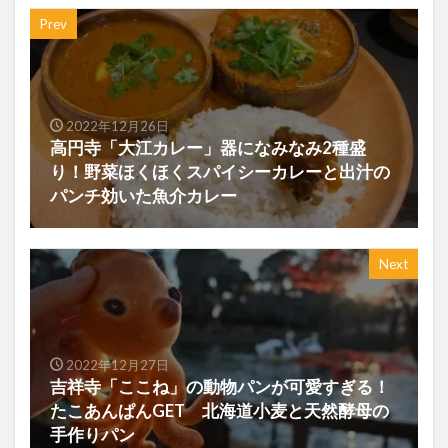
Prev
2022年12月26日
高円寺「大江カレー」器になみなみ2種盛
り！野菜ほくほくスパイシーカレーと出汁の
パンチ効いた魚介カレー
Next
2022年12月27日
吉祥寺「ここね」の動物パンが可愛すぎる！
たこあんぱんGET 北海道小麦と天然酵母の
手作りパン