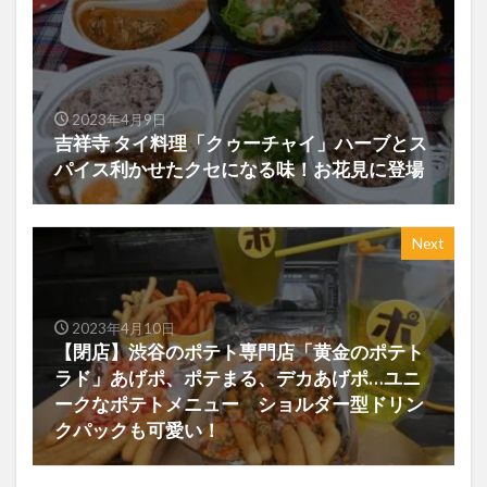
2023年4月9日
吉祥寺 タイ料理「クゥーチャイ」ハーブとス
パイス利かせたクセになる味！お花見に登場
Next
2023年4月10日
【閉店】渋谷のポテト専門店「黄金のポテト
ラド」あげポ、ポテまる、デカあげポ…ユニ
ークなポテトメニュー ショルダー型ドリン
クパックも可愛い！