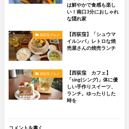
は鮮やかで食感も楽し
い！南口3分におしゃれ
な隠れ家
【西荻窪】「シュウマ
西荻窪 グルメ
イルンバ」レトロな焼
売屋さんの焼売ランチ
【西荻窪 カフェ】
西荻窪 グルメ
「sing(シング)」体に優
しい手作りスイーツ、
ランチ。ゆったりした
時を
コメントを書く