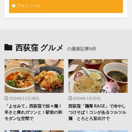
プロフィール
西荻窪 グルメ
の最新記事8件
2024年11月28日
2024年7月29日
「よせみて」西荻窪で担々麺！
西荻窪「麺尊 RAGE」で冷やし
辛さと痺れガツンと！駅前の和
つけそば！コシがあるツルツル
モダンな空間で
麺 とろとろ旨出汁で