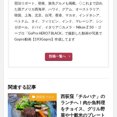
宿泊リポート、朝食、旅先グルメも掲載。◇これまで訪れ
た国アメリカ西海岸、ハワイ、グアム、オーストラリア、
韓国、上海、北京、台湾、香港、マカオ、インドネシア、
ベトナム、タイ、フィリピン、インド、マレーシア、シン
ガポール、ドバイ、イタリア◇カメラ・ Nikon Z 50 ・ゴ
ープロ「GoPro HERO7 BLACK」で撮影した動画や写真で
Gopro動画【193Gopro】作成してます
投稿一覧へ
関連する記事
西荻窪「チルハナ」の
西荻窪 グルメ
ランチへ！肉か魚料理
をチョイス、グリル野
菜や十穀米のプレート