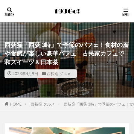
西荻窪「西荻 3時」で季節のパフェ！食材の層
や食感が楽しい豪華パフェ 古民家カフェで
和スイーツ＆日本茶
2023年4月9日
西荻窪 グルメ
HOME
西荻窪 グルメ
西荻窪「西荻 3時」で季節のパフェ！