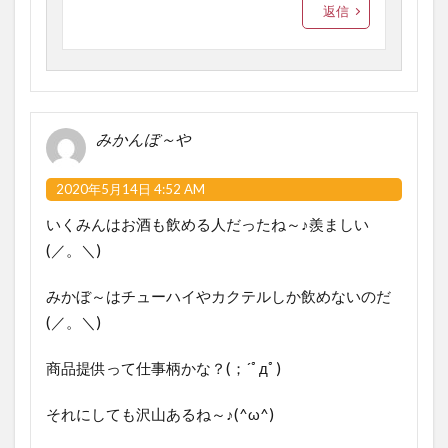
返信
みかんぼ～や
2020年5月14日 4:52 AM
いくみんはお酒も飲める人だったね～♪羨ましい
(／。＼)
みかぼ～はチューハイやカクテルしか飲めないのだ
(／。＼)
商品提供って仕事柄かな？(；´ﾟдﾟ)ゞ
それにしても沢山あるね～♪(^ω^)