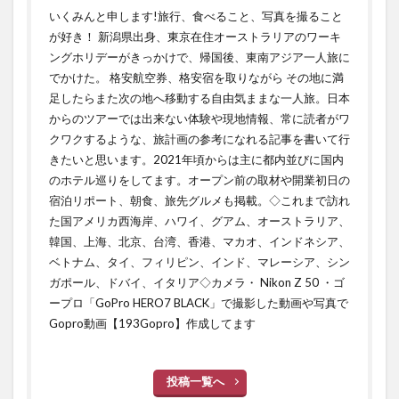
いくみんと申します!旅行、食べること、写真を撮ること
が好き！ 新潟県出身、東京在住オーストラリアのワーキ
ングホリデーがきっかけで、帰国後、東南アジア一人旅に
でかけた。 格安航空券、格安宿を取りながら その地に満
足したらまた次の地へ移動する自由気ままな一人旅。日本
からのツアーでは出来ない体験や現地情報、常に読者がワ
クワクするような、旅計画の参考になれる記事を書いて行
きたいと思います。2021年頃からは主に都内並びに国内
のホテル巡りをしてます。オープン前の取材や開業初日の
宿泊リポート、朝食、旅先グルメも掲載。◇これまで訪れ
た国アメリカ西海岸、ハワイ、グアム、オーストラリア、
韓国、上海、北京、台湾、香港、マカオ、インドネシア、
ベトナム、タイ、フィリピン、インド、マレーシア、シン
ガポール、ドバイ、イタリア◇カメラ・ Nikon Z 50 ・ゴ
ープロ「GoPro HERO7 BLACK」で撮影した動画や写真で
Gopro動画【193Gopro】作成してます
投稿一覧へ