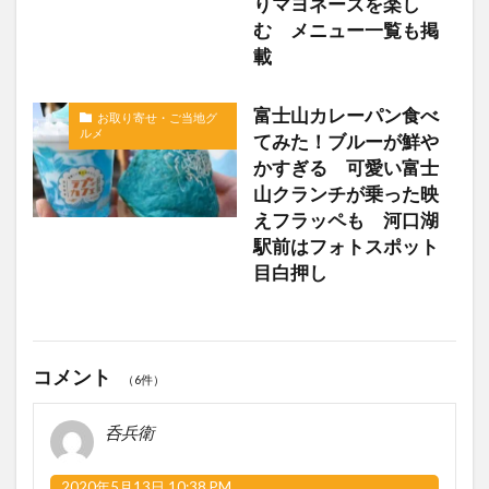
りマヨネーズを楽し
む メニュー一覧も掲
載
富士山カレーパン食べ
お取り寄せ・ご当地グ
ルメ
てみた！ブルーが鮮や
かすぎる 可愛い富士
山クランチが乗った映
えフラッペも 河口湖
駅前はフォトスポット
目白押し
コメント
（6件）
呑兵衛
2020年5月13日 10:38 PM