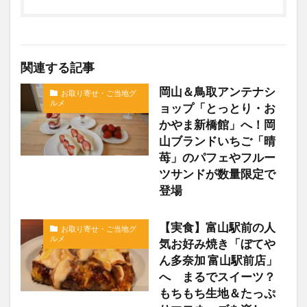
関連する記事
岡山＆鳥取アンテナシ
お取り寄せ・ご当地グ
ルメ
ョップ「とっとり・お
かやま新橋館」へ！岡
山ブランドいちご「晴
苺」のパフェやフルー
ツサンドが数量限定で
登場
【実食】富山駅前の人
お取り寄せ・ご当地グ
ルメ
気お好み焼き「ぼてや
ん多奈加 富山駅前店」
へ まるでスイーツ？
もちもち生地＆たっぷ