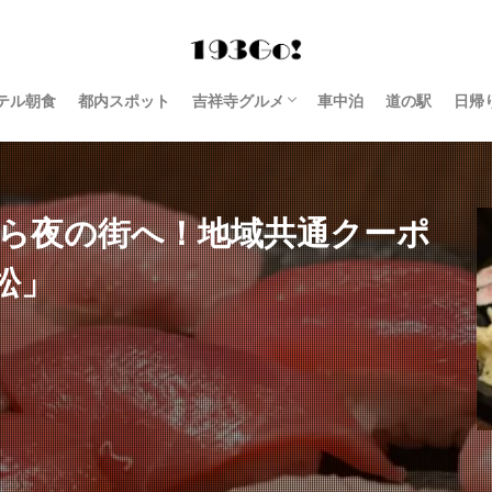
テル朝食
都内スポット
吉祥寺グルメ
車中泊
道の駅
日帰
西荻窪 グルメ
から夜の街へ！地域共通クーポ
松」