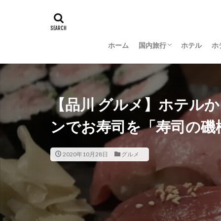
ホーム
国内旅行
ホテル
ホ
羽田空港グルメ
大阪
京都
沖縄
新潟
長野
茨城
富山
金沢
山梨
【品川 グルメ】ホテル
ンでお寿司を「寿司の磯
2020年10月28日
グルメ