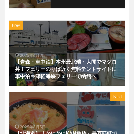
Prev
2025年6月3日
【青森・車中泊】本州最北端・大間でマグロ
丼！フェリーのりば近く無料テントサイトに
車中泊⇒津軽海峡フェリーで函館へ
Next
2025年6月5日
【北海道】「かにかにKAN魚粋」長万部町で