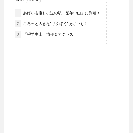
1
あげいも推しの道の駅「望羊中山」に到着！
2
ごろっと大きな“サクほく”あげいも！
3
「望羊中山」情報＆アクセス