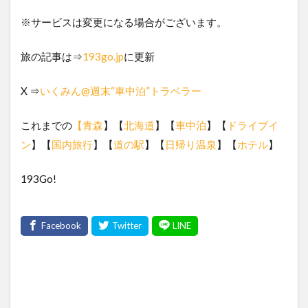
※サービスは変更になる場合がございます。
旅の記事は⇒
193go.jp
に更新
X ⇒
いくみん@週末“車中泊”トラベラー
これまでの
【青森
】【
北海道
】【
車中泊
】【
ドライブイ
ン
】【
国内旅行
】【
道の駅
】【
日帰り温泉
】【
ホテル
】
193Go!