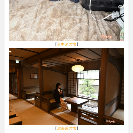
【
車中泊の旅
】
【
北海道の旅
】