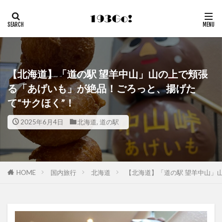
【北海道】「道の駅 望羊中山」山の上で頬張
る「あげいも」が絶品！ごろっと、揚げた
て“サクほく”！
2025年6月4日
北海道
,
道の駅
HOME
国内旅行
北海道
【北海道】「道の駅 望羊中山」