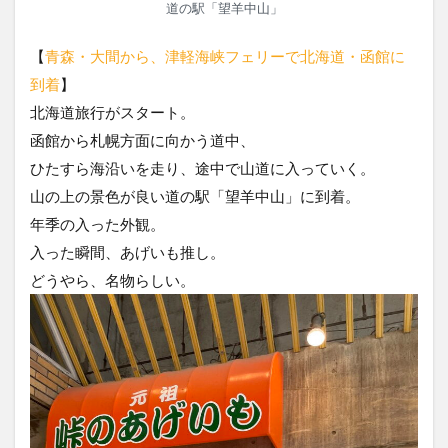
道の駅「望羊中山」
【
青森・大間から、津軽海峡フェリーで北海道・函館に
到着
】
北海道旅行がスタート。
函館から札幌方面に向かう道中、
ひたすら海沿いを走り、途中で山道に入っていく。
山の上の景色が良い道の駅「望羊中山」に到着。
年季の入った外観。
入った瞬間、あげいも推し。
どうやら、名物らしい。