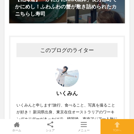
かにめし！ふわふわの蟹が敷き詰められたカ
ニちらし寿司
このブログのライター
いくみん
いくみんと申します!旅行、食べること、写真を撮ること
が好き！ 新潟県出身、東京在住オーストラリアのワーキ
ングホリデーがきっかけで、帰国後、東南アジア一人旅に
でかけた。 格安航空券、格安宿を取りながら その地に満
ホーム
シェア
メニュー
TOPへ
足したらまた次の地へ移動する自由気ままな一人旅。日本