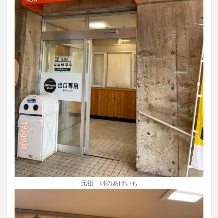
元祖 峠のあげいも