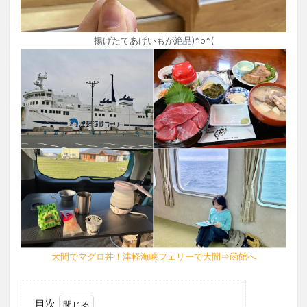
揚げたてあげいもが絶品)^o^(
大間でマグロ丼！津軽海峡フェリーで大間⇒函館へ
目次