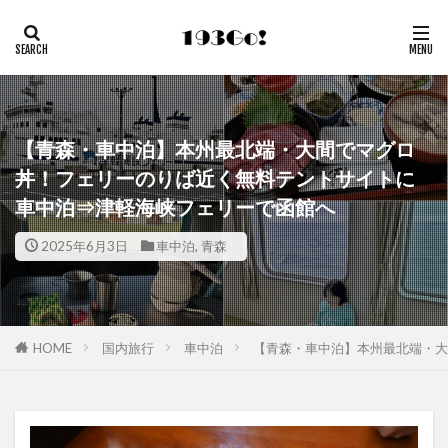
【青森・車中泊】本州最北端・大間でマグロ
丼！フェリーのりば近く無料テントサイトに
車中泊⇒津軽海峡フェリーで函館へ
2025年6月3日
車中泊
,
青森
HOME
国内旅行
車中泊
【青森・車中泊】本州最北端・大