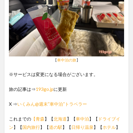
【
車中泊の旅
】
※サービスは変更になる場合がございます。
旅の記事は⇒
193go.jp
に更新
X ⇒
いくみん@週末“車中泊”トラベラー
これまでの
【青森
】【
北海道
】【
車中泊
】【
ドライブイ
ン
】【
国内旅行
】【
道の駅
】【
日帰り温泉
】【
ホテル
】