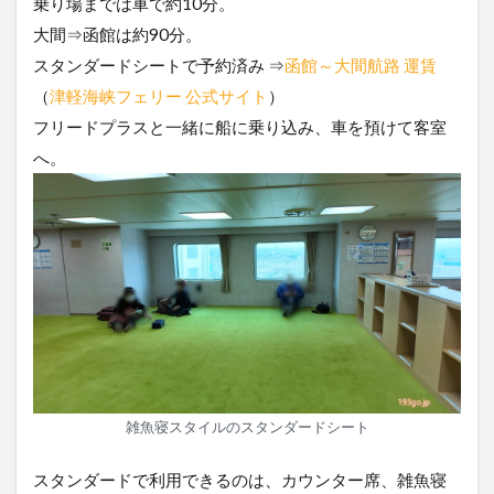
乗り場までは車で約10分。
大間⇒函館は約90分。
スタンダードシートで予約済み ⇒
函館～大間航路 運賃
（
津軽海峡フェリー 公式サイト
）
フリードプラスと一緒に船に乗り込み、車を預けて客室
へ。
雑魚寝スタイルのスタンダードシート
スタンダードで利用できるのは、カウンター席、雑魚寝