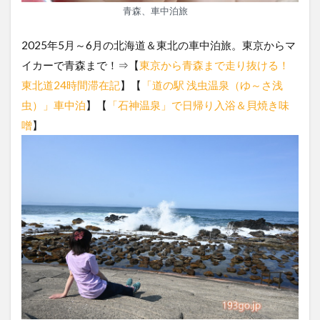
青森、車中泊旅
2025年5月～6月の北海道＆東北の車中泊旅。東京からマ
イカーで青森まで！⇒【
東京から青森まで走り抜ける！
東北道24時間滞在記
】【
「道の駅 浅虫温泉（ゆ～さ浅
虫）」車中泊
】【
「石神温泉」で日帰り入浴＆貝焼き味
噌
】