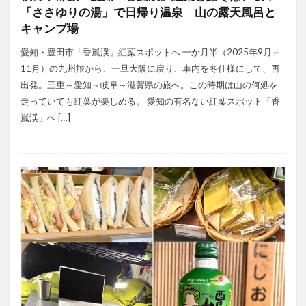
「ささゆりの湯」で日帰り温泉 山の露天風呂と
キャンプ場
愛知・豊田市「香嵐渓」紅葉スポットへ 一か月半（2025年9月～
11月）の九州旅から、一旦大阪に戻り、車内を冬仕様にして、再
出発。三重～愛知～岐阜～滋賀県の旅へ。この時期は山の何処を
走っていても紅葉が楽しめる。 愛知の有名ない紅葉スポット「香
嵐渓」へ […]