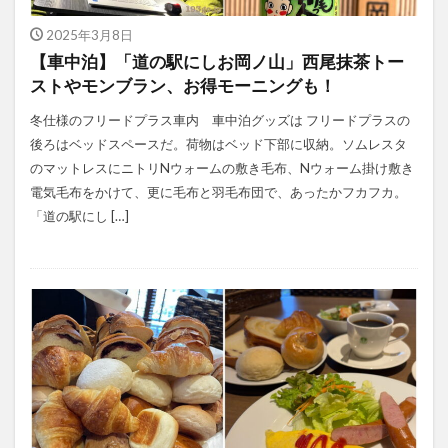
2025年3月8日
【車中泊】「道の駅にしお岡ノ山」西尾抹茶トー
ストやモンブラン、お得モーニングも！
冬仕様のフリードプラス車内 車中泊グッズは フリードプラスの
後ろはベッドスペースだ。荷物はベッド下部に収納。ソムレスタ
のマットレスにニトリNウォームの敷き毛布、Nウォーム掛け敷き
電気毛布をかけて、更に毛布と羽毛布団で、あったかフカフカ。
「道の駅にし […]