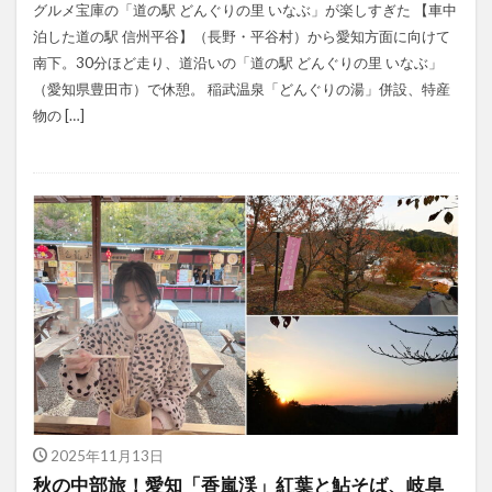
グルメ宝庫の「道の駅 どんぐりの里 いなぶ」が楽しすぎた 【車中
泊した道の駅 信州平谷】（長野・平谷村）から愛知方面に向けて
南下。30分ほど走り、道沿いの「道の駅 どんぐりの里 いなぶ」
（愛知県豊田市）で休憩。 稲武温泉「どんぐりの湯」併設、特産
物の […]
2025年11月13日
秋の中部旅！愛知「香嵐渓」紅葉と鮎そば、岐阜