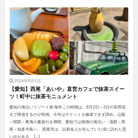
2026年8月1日
【愛知】西尾「あいや」直営カフェで抹茶スイー
ツ！町中に抹茶モニュメント
愛知の海沿いリゾート旅 毎年この時期は、8月2日～3日の長岡花
火で帰省するのが恒例。今年はチケットも確保できず諦め、山陰
～関西～東海の夏旅行を満喫。愛知では南側の海沿い・蒲郡～西
尾～知多半島へ。 西尾市は、以前友人が住んでいた頃に訪れた思
い出がある。 […]