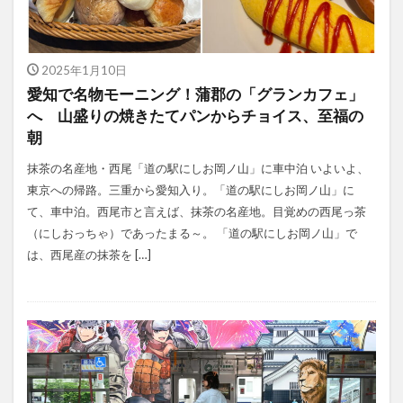
2025年1月10日
愛知で名物モーニング！蒲郡の「グランカフェ」
へ 山盛りの焼きたてパンからチョイス、至福の
朝
抹茶の名産地・西尾「道の駅にしお岡ノ山」に車中泊 いよいよ、
東京への帰路。三重から愛知入り。「道の駅にしお岡ノ山」に
て、車中泊。西尾市と言えば、抹茶の名産地。目覚めの西尾っ茶
（にしおっちゃ）であったまる～。 「道の駅にしお岡ノ山」で
は、西尾産の抹茶を […]