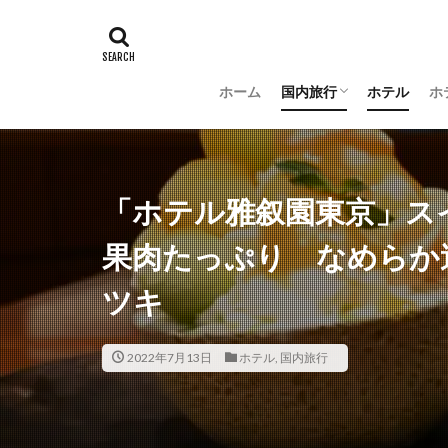
ホーム
国内旅行
ホテル
ホ
羽田空港グルメ
大阪
京都
沖縄
新潟
長野
茨城
富山
金沢
山梨
「ホテル雅叙園東京」ス
果肉たっぷり なめらか
ツキ
2022年7月13日
ホテル
,
国内旅行