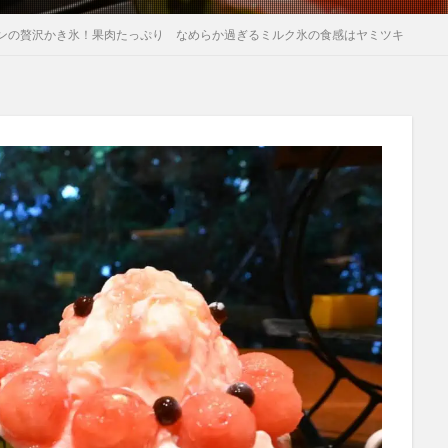
ンの贅沢かき氷！果肉たっぷり なめらか過ぎるミルク氷の食感はヤミツキ