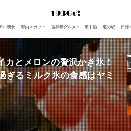
テル朝食
都内スポット
吉祥寺グルメ
車中泊
道の駅
日帰
西荻窪 グルメ
イカとメロンの贅沢かき氷！
過ぎるミルク氷の食感はヤミ