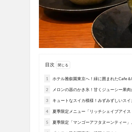
目次
1
ホテル雅叙園東京へ！緑に囲まれたCafe＆
2
メロンの器のかき氷！甘くジューシー果肉
3
キュートなスイカ模様！みずみずしいスイ
4
夏季限定メニュー「リッチシェイブアイス
5
夏季限定「マンゴーアフタヌーンティー」