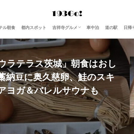
テル朝食
都内スポット
吉祥寺グルメ
車中泊
道の駅
日帰
西荻窪 グルメ
ウラテラス茨城」朝食はおし
藁納豆に奥久慈卵、鮭のスキ
アヨガ＆バレルサウナも