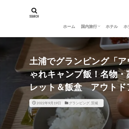
ホーム
国内旅行
ホテル
ホ
羽田空港グルメ
大阪
京都
沖縄
新潟
長野
茨城
富山
金沢
山梨
土浦でグランピング「ア
ゃれキャンプ飯！名物・
レット＆飯盒 アウトド
2022年9月19日
グランピング
,
茨城