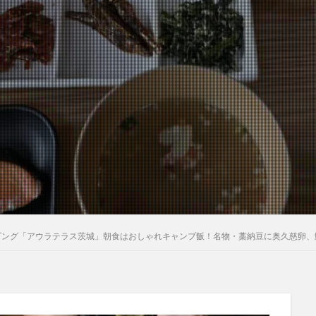
ピング「アウラテラス茨城」朝食はおしゃれキャンプ飯！名物・藁納豆に奥久慈卵、