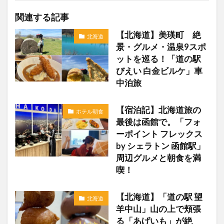
関連する記事
【北海道】美瑛町 絶
北海道
景・グルメ・温泉9スポ
ットを巡る！「道の駅
びえい 白金ビルケ」車
中泊旅
【宿泊記】北海道旅の
ホテル朝食
最後は函館で。「フォ
ーポイント フレックス
by シェラトン 函館駅」
周辺グルメと朝食を満
喫！
【北海道】「道の駅 望
北海道
羊中山」山の上で頬張
る「あげいも」が絶