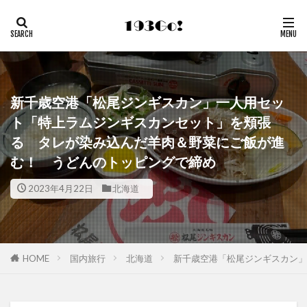
新千歳空港「松尾ジンギスカン」一人用セッ
ト「特上ラムジンギスカンセット」を頬張
る タレが染み込んだ羊肉＆野菜にご飯が進
む！ うどんのトッピングで締め
2023年4月22日
北海道
HOME
国内旅行
北海道
新千歳空港「松尾ジンギスカン」