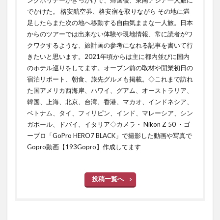
ングホリデーがきっかけで、帰国後、東南アジア一人旅に
でかけた。 格安航空券、格安宿を取りながら その地に満
足したらまた次の地へ移動する自由気ままな一人旅。日本
からのツアーでは出来ない体験や現地情報、常に読者がワ
クワクするような、旅計画の参考になれる記事を書いて行
きたいと思います。2021年頃からは主に都内並びに国内
のホテル巡りをしてます。オープン前の取材や開業初日の
宿泊リポート、朝食、旅先グルメも掲載。◇これまで訪れ
た国アメリカ西海岸、ハワイ、グアム、オーストラリア、
韓国、上海、北京、台湾、香港、マカオ、インドネシア、
ベトナム、タイ、フィリピン、インド、マレーシア、シン
ガポール、ドバイ、イタリア◇カメラ・ Nikon Z 50 ・ゴ
ープロ「GoPro HERO7 BLACK」で撮影した動画や写真で
Gopro動画【193Gopro】作成してます
投稿一覧へ