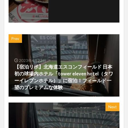
Prev
2023年4月22日
【宿泊リポ】北海道エスコンフィールド 日本
初の球場内ホテル「tower eleven hotel（タワ
ーイレブンホテル）」に宿泊！フィールド一
望のプレミアムな体験
Next