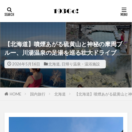
【北海道】噴煙あがる硫黄山と神秘の摩周ブ
ルー、川湯温泉の足湯を巡る壮大ドライブ
2026年5月16日
北海道
,
日帰り温泉・温浴施設
HOME
国内旅行
北海道
【北海道】噴煙あがる硫黄山と神