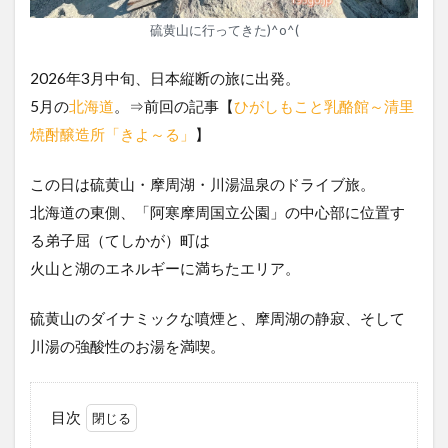
硫黄山に行ってきた)^o^(
2026年3月中旬、日本縦断の旅に出発。
5月の
北海道
。⇒前回の記事【
ひがしもこと乳酪館～清里
焼酎醸造所「きよ～る」
】
この日は硫黄山・摩周湖・川湯温泉のドライブ旅。
北海道の東側、「阿寒摩周国立公園」の中心部に位置す
る弟子屈（てしかが）町は
火山と湖のエネルギーに満ちたエリア。
硫黄山のダイナミックな噴煙と、摩周湖の静寂、そして
川湯の強酸性のお湯を満喫。
目次