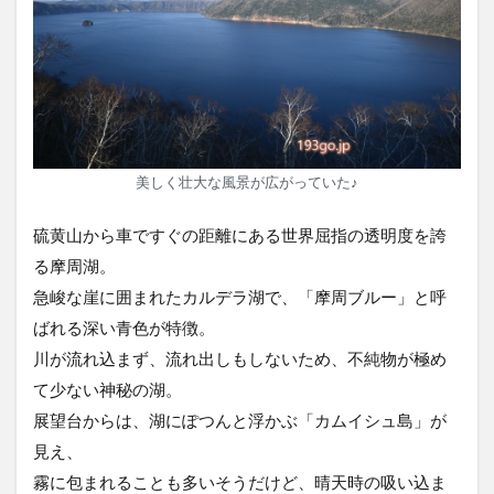
美しく壮大な風景が広がっていた♪
硫黄山から車ですぐの距離にある世界屈指の透明度を誇
る摩周湖。
急峻な崖に囲まれたカルデラ湖で、「摩周ブルー」と呼
ばれる深い青色が特徴。
川が流れ込まず、流れ出しもしないため、不純物が極め
て少ない神秘の湖。
展望台からは、湖にぽつんと浮かぶ「カムイシュ島」が
見え、
霧に包まれることも多いそうだけど、晴天時の吸い込ま