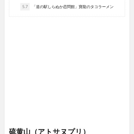
5.7
「道の駅しらぬか恋問館」寶龍のタコラーメン
硫黄山（アトサヌプリ）