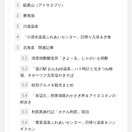
1
硫黄山（アトサヌプリ）
2
摩周湖
3
川湯温泉
4
「小清水温泉ふれあいセンター」日帰り入浴＆夕食
5
北海道 関連記事
5.1
清里焼酎醸造所「きよ～る」じゃがいも焼酎
5.2
「道の駅 おんねゆ温泉」ハト時計と北きつね牧
場、オホーツク北見塩やきそば
5.3
紋別グルメ＆観光まとめ
5.4
「奈辺久」阿寒湖産わかさぎ丼＆アイヌコタンの
村歩き
5.5
利尻島旅行記「ホテル利尻」宿泊
5.6
「豊富温泉ふれあいセンター」日帰り温泉＆ジン
ギスカン