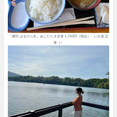
「網元 はるひら丸」あじたたき定食 1,760円（税込） いか姿 定
食（）