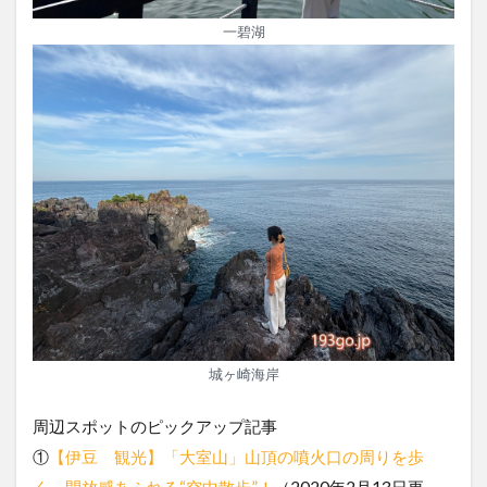
一碧湖
城ヶ崎海岸
周辺スポットのピックアップ記事
①
【伊豆 観光】「大室山」山頂の噴火口の周りを歩