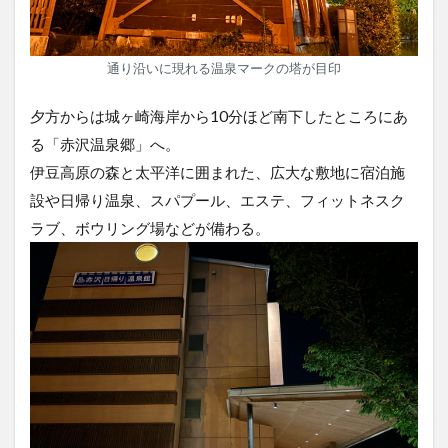
通り沿いに現れる温泉マークの塔が目印
夕方からは城ヶ崎海岸から10分ほど南下したところにあ
る「赤沢温泉郷」へ。
伊豆高原の森と太平洋に囲まれた、広大な敷地に宿泊施
設や日帰り温泉、スパプール、エステ、フィットネスク
ラブ、ボウリング場などが備わる。