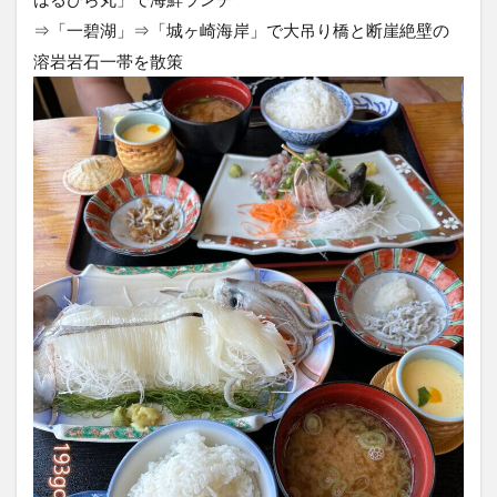
⇒「一碧湖」⇒「城ヶ崎海岸」で大吊り橋と断崖絶壁の
溶岩岩石一帯を散策