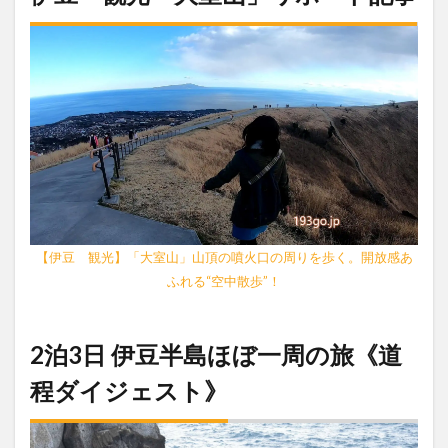
【伊豆 観光】「大室山」山頂の噴火口の周りを歩く。開放感あ
ふれる“空中散歩”！
2泊3日 伊豆半島ほぼ一周の旅《道
程ダイジェスト》