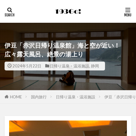
伊豆「赤沢日帰り温泉館」海と空が近い！
広々露天風呂、絶景の湯上り
2024年5月22日
日帰り温泉・温浴施設
,
静岡
HOME
国内旅行
日帰り温泉・温浴施設
伊豆「赤沢日帰り