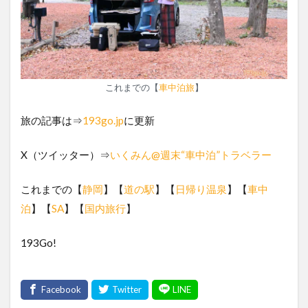
これまでの【
車中泊旅
】
旅の記事は⇒
193go.jp
に更新
X（ツイッター）⇒
いくみん@週末“車中泊”トラベラー
これまでの【
静岡
】【
道の駅
】【
日帰り温泉
】【
車中
泊
】【
SA
】【
国内旅行
】
193Go!