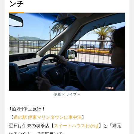
ンチ
伊豆ドライブ～
1泊2日伊豆旅行！
【
道の駅 伊東マリンタウンに車中泊
】
翌日は伊東の喫茶店【
スイートハウスわかば
】と「網元
はるひら丸」で海鮮ランチ