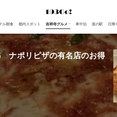
テル朝食
都内スポット
吉祥寺グルメ
車中泊
道の駅
日帰
西荻窪 グルメ
G ナポリピザの有名店のお得