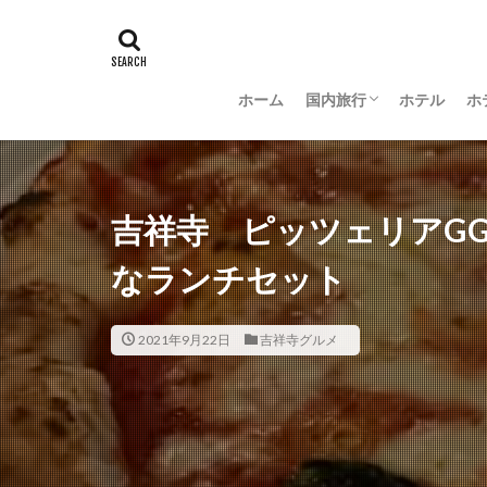
ホーム
国内旅行
ホテル
ホ
羽田空港グルメ
大阪
京都
沖縄
新潟
長野
茨城
富山
金沢
山梨
吉祥寺 ピッツェリアG
なランチセット
2021年9月22日
吉祥寺グルメ