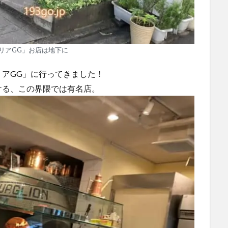
リアGG」お店は地下に
アGG」に行ってきました！
ける、この界隈では有名店。