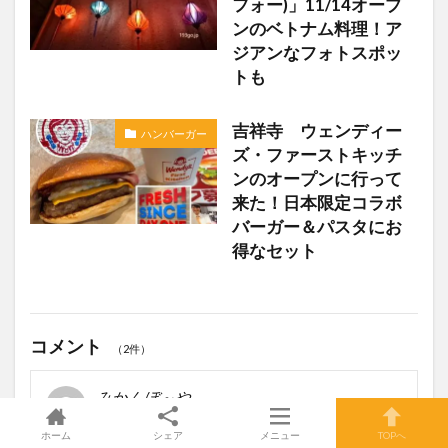
フォー)」11/14オープ
ンのベトナム料理！ア
ジアンなフォトスポッ
トも
吉祥寺 ウェンディー
ハンバーガー
ズ・ファーストキッチ
ンのオープンに行って
来た！日本限定コラボ
バーガー＆パスタにお
得なセット
コメント
（2件）
みかんぼ～や
ホーム
シェア
メニュー
TOPへ
2020年8月31日 1:10 AM