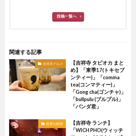
投稿一覧へ
関連する記事
【吉祥寺 タピオカ まと
吉祥寺グルメ
め】「東季17(トキセブ
ンティー)」「comma
tea(コンマティー)」
「Gong cha(ゴンチャ)」
「bullpulu (ブルプル)」
「パンダ君」
【吉祥寺 ランチ】
世界の料理
「WICH PHO(ウィッチ