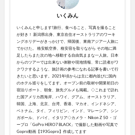
いくみん
いくみんと申します!旅行、食べること、写真を撮ること
が好き！ 新潟県出身、東京在住オーストラリアのワーキ
ングホリデーがきっかけで、帰国後、東南アジア一人旅に
でかけた。 格安航空券、格安宿を取りながら その地に満
足したらまた次の地へ移動する自由気ままな一人旅。日本
からのツアーでは出来ない体験や現地情報、常に読者がワ
クワクするような、旅計画の参考になれる記事を書いて行
きたいと思います。2021年頃からは主に都内並びに国内
のホテル巡りをしてます。オープン前の取材や開業初日の
宿泊リポート、朝食、旅先グルメも掲載。◇これまで訪れ
た国アメリカ西海岸、ハワイ、グアム、オーストラリア、
韓国、上海、北京、台湾、香港、マカオ、インドネシア、
ベトナム、タイ、フィリピン、インド、マレーシア、シン
ガポール、ドバイ、イタリア◇カメラ・ Nikon Z 50 ・ゴ
ープロ「GoPro HERO7 BLACK」で撮影した動画や写真で
Gopro動画【193Gopro】作成してます