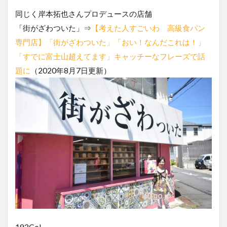
同じく岸本拓也さんプロデュースの店舗
「街がざわついた」⇒
【考えた人すごいわ 高級食パン
専門店】「街がざわついた」「おい！なんだこれは！」
「すでに富士山超えてます」キャッチーなフレーズで話
題に
（2020年8月7日更新）
193Go!