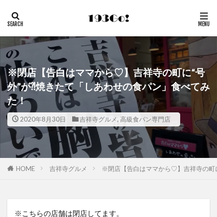
※閉店【告白はママから♡】吉祥寺の町に“号
外”が⁈焼きたて「しあわせの食パン」食べてみ
た！
2020年8月30日
吉祥寺グルメ
,
高級食パン専門店
HOME
吉祥寺グルメ
※閉店【告白はママから♡】吉祥寺の町に
※こちらの店舗は閉店してます。