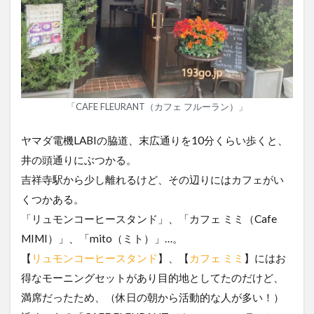
「CAFE FLEURANT（カフェ フルーラン）」
ヤマダ電機LABIの脇道、末広通りを10分くらい歩くと、
井の頭通りにぶつかる。
吉祥寺駅から少し離れるけど、その辺りにはカフェがい
くつかある。
「リュモンコーヒースタンド」、「カフェ ミミ（Cafe
MIMI）」、「mito（ミト）」…。
【
リュモンコーヒースタンド
】、【
カフェ ミミ
】にはお
得なモーニングセットがあり目的地としてたのだけど、
満席だったため、（休日の朝から活動的な人が多い！）