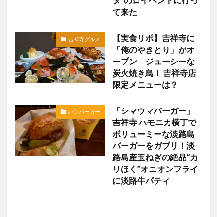
ダ”の日イベントに行っ
て来た
【実食リポ】吉祥寺に
吉祥寺グルメ
「俺のやきとり」がオ
ープン ジューシーな
炭火焼き鳥！ 吉祥寺店
限定メニューは？
「シマウマバーガー」
ハンバーガー
吉祥寺 ハモニカ横丁で
ボリューミーな淡路島
バーガーをガブリ！淡
路島産玉ねぎの絶品“カ
リほく”オニオンフライ
に淡路牛パティ