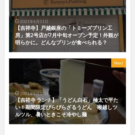
2021年6月11日
【吉祥寺】戸越銀座の「トミーズプリン工
房」第2号店が7月中旬オープン予定！外観が
明らかに。どんなプリンが食べられる？
Next
2021年6月13日
【吉祥寺 ランチ】「うどん白石」極太で平た
い！期間限定ぴらぴらざるうどん 喉越しツ
ルツル、暑いときこそ冷やし麺