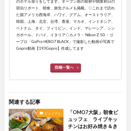
のホテル巡りをしてます。オープン前の取材や開業初日の
宿泊リポート、朝食、旅先グルメも掲載。◇これまで訪れ
た国アメリカ西海岸、ハワイ、グアム、オーストラリア、
韓国、上海、北京、台湾、香港、マカオ、インドネシア、
ベトナム、タイ、フィリピン、インド、マレーシア、シン
ガポール、ドバイ、イタリア◇カメラ・ Nikon Z 50 ・ゴ
ープロ「GoPro HERO7 BLACK」で撮影した動画や写真で
Gopro動画【193Gopro】作成してます
投稿一覧へ
関連する記事
「OMO7大阪」朝食ビ
ビュッフェ
ュッフェ ライブキッ
チンはお好み焼き＆き