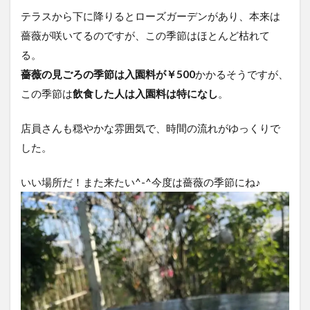
テラスから下に降りるとローズガーデンがあり、本来は
薔薇が咲いてるのですが、この季節はほとんど枯れて
る。
薔薇の見ごろの季節は入園料が￥500
かかるそうですが、
この季節は
飲食した人は入園料は特になし
。
店員さんも穏やかな雰囲気で、時間の流れがゆっくりで
した。
いい場所だ！また来たい^-^今度は薔薇の季節にね♪