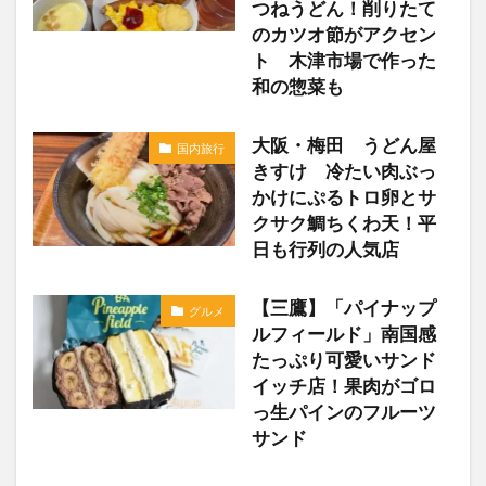
つねうどん！削りたて
のカツオ節がアクセン
ト 木津市場で作った
和の惣菜も
大阪・梅田 うどん屋
国内旅行
きすけ 冷たい肉ぶっ
かけにぷるトロ卵とサ
クサク鯛ちくわ天！平
日も行列の人気店
【三鷹】「パイナップ
グルメ
ルフィールド」南国感
たっぷり可愛いサンド
イッチ店！果肉がゴロ
っ生パインのフルーツ
サンド