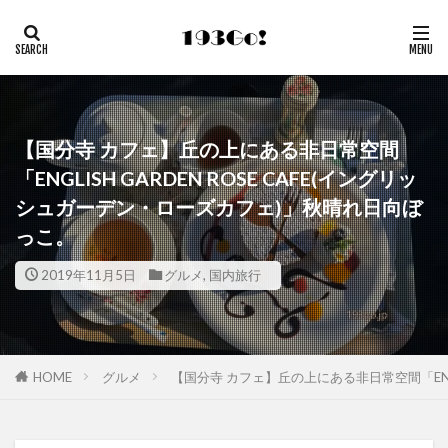
【国分寺 カフェ】丘の上にある非日常空間
「ENGLISH GARDEN ROSE CAFE(イングリッ
シュガーデン・ローズカフェ)」秋晴れ日向ぼ
っこ。
2019年11月5日
グルメ
,
国内旅行
HOME
グルメ
【国分寺 カフェ】丘の上にある非日常空間「ENGL