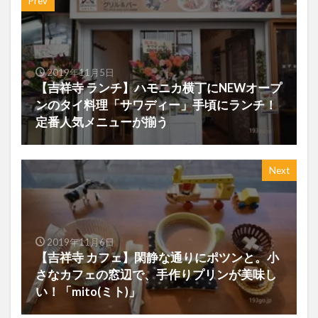
Prev
2019年11月5日
【吉祥寺 ランチ】ハモニカ横丁にNEWオープ
ンのタイ料理「サワディー」手頃にランチ！
定番人気メニューが揃う
Next
2019年11月6日
【吉祥寺 カフェ】閑静な通りにポツンと。小
さなカフェの窓辺で、手作りプリンが美味し
い！「mito(ミト)」