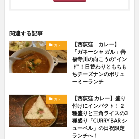
関連する記事
【西荻窪 カレー】
カレー
「ガネーシャ ガル」善
福寺川の向こうの“イン
ド”！日替わりともちも
ちチーズナンのボリュ
ーミーランチ
【西荻窪 カレー】盛り
カレー
付けにインパクト！２
種盛りと三角ライスの3
種盛り「CURRY BAR シ
ューベル」の日祝限定
ランチへ！