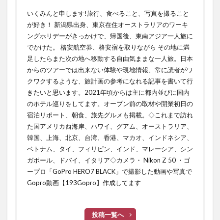
いくみんと申します!旅行、食べること、写真を撮ること
が好き！ 新潟県出身、東京在住オーストラリアのワーキ
ングホリデーがきっかけで、帰国後、東南アジア一人旅に
でかけた。 格安航空券、格安宿を取りながら その地に満
足したらまた次の地へ移動する自由気ままな一人旅。日本
からのツアーでは出来ない体験や現地情報、常に読者がワ
クワクするような、旅計画の参考になれる記事を書いて行
きたいと思います。2021年頃からは主に都内並びに国内
のホテル巡りをしてます。オープン前の取材や開業初日の
宿泊リポート、朝食、旅先グルメも掲載。◇これまで訪れ
た国アメリカ西海岸、ハワイ、グアム、オーストラリア、
韓国、上海、北京、台湾、香港、マカオ、インドネシア、
ベトナム、タイ、フィリピン、インド、マレーシア、シン
ガポール、ドバイ、イタリア◇カメラ・ Nikon Z 50 ・ゴ
ープロ「GoPro HERO7 BLACK」で撮影した動画や写真で
Gopro動画【193Gopro】作成してます
投稿一覧へ