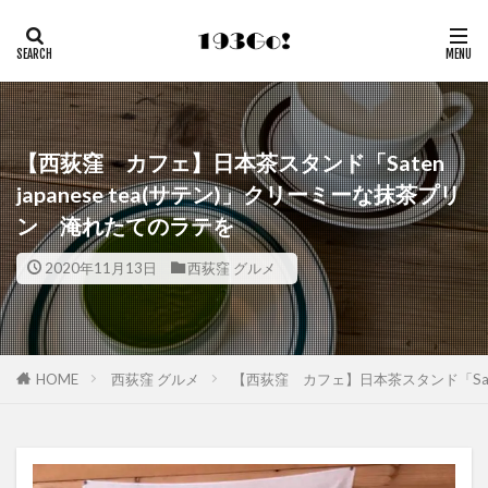
【西荻窪 カフェ】日本茶スタンド「Saten
japanese tea(サテン)」クリーミーな抹茶プリ
ン 淹れたてのラテを
2020年11月13日
西荻窪 グルメ
HOME
西荻窪 グルメ
【西荻窪 カフェ】日本茶スタンド「Sate