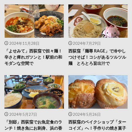
2024年11月28日
2024年7月29日
「よせみて」西荻窪で担々麺！
西荻窪「麺尊 RAGE」で冷やし
辛さと痺れガツンと！駅前の和
つけそば！コシがあるツルツル
モダンな空間で
麺 とろとろ旨出汁で
2024年5月27日
2024年5月26日
「別邸」西荻窪でお魚定食のラ
西荻窪のベイクショップ「ター
ンチ！焼き魚にお刺身、浜の香
コイズ」へ！手作りの焼き菓子