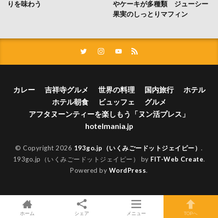
りを味わう
やケーキが多種類 ジューシー
果実のしっとりマフィン
カレー
吉祥寺グルメ
世界の料理
国内旅行
ホテル
ホテル朝食
ビュッフェ
グルメ
アフタヌーンティーを楽しもう「ヌン活プレス」
hotelmania.jp
© Copyright 2026
193go.jp（いくみごードットジェイピー）
.
193go.jp（いくみごードットジェイピー） by
FIT-Web Create
.
Powered by
WordPress
.
ホーム
シェア
メニュー
TOPへ