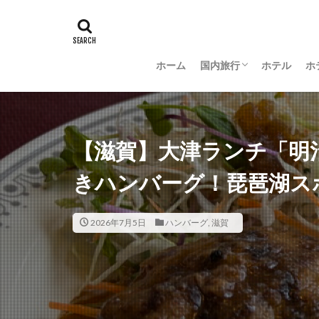
ホーム
国内旅行
ホテル
ホ
羽田空港グルメ
大阪
京都
沖縄
新潟
長野
茨城
富山
金沢
山梨
【滋賀】大津ランチ「明
きハンバーグ！琵琶湖ス
2026年7月5日
ハンバーグ
,
滋賀