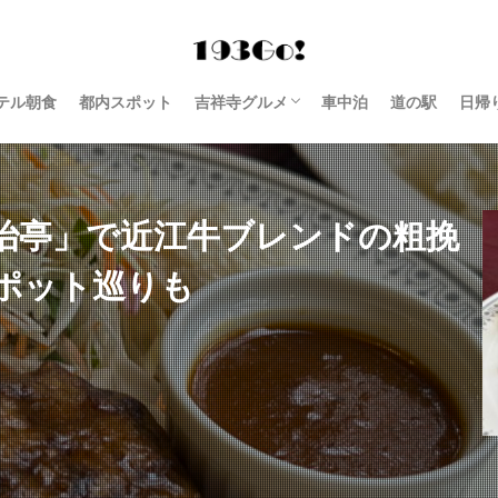
テル朝食
都内スポット
吉祥寺グルメ
車中泊
道の駅
日帰
西荻窪 グルメ
治亭」で近江牛ブレンドの粗挽
ポット巡りも