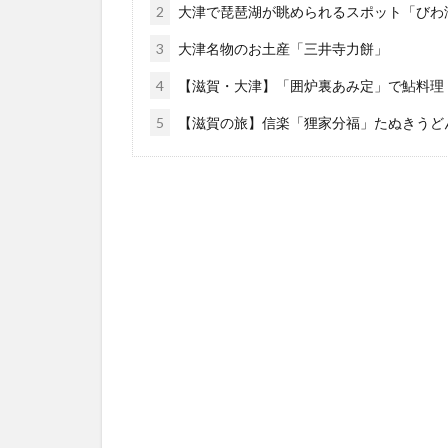
2
大津で琵琶湖が眺められるスポット「びわ
3
大津名物のお土産「三井寺力餅」
4
【滋賀・大津】「囲炉裏あみ定」で鮎料理
5
【滋賀の旅】信楽「狸家分福」たぬきうど