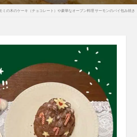
モミの木のケーキ（チョコレート）や豪華なオーブン料理 サーモンのパイ包み焼き