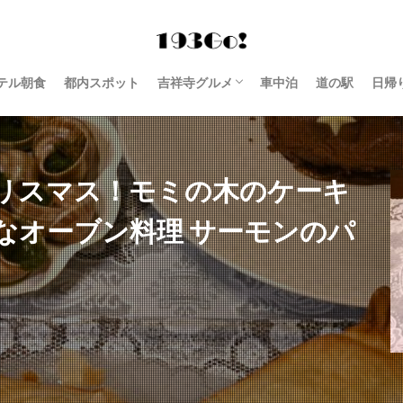
テル朝食
都内スポット
吉祥寺グルメ
車中泊
道の駅
日帰
西荻窪 グルメ
リスマス！モミの木のケーキ
なオーブン料理 サーモンのパ