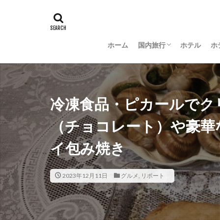
ホーム
国内旅行
ホテル
ホ
羽田空港グルメ
大阪
京都
沖縄
新潟
長野
茨城
富山
金沢
山梨
冷凍食品・ピカールでク
（チョコレート）や豪華
イ包み焼き
2023年12月11日
グルメ
,
リポート