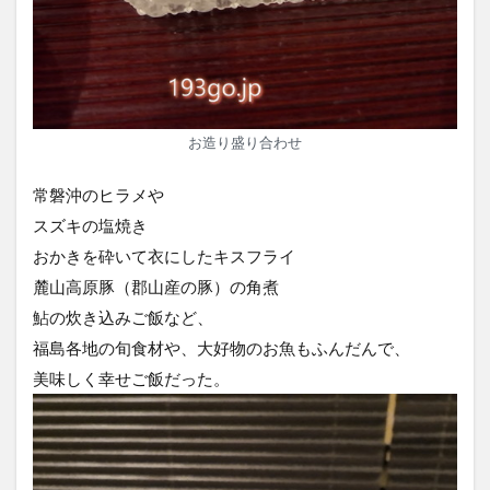
お造り盛り合わせ
常磐沖のヒラメや
スズキの塩焼き
おかきを砕いて衣にしたキスフライ
麓山高原豚（郡山産の豚）の角煮
鮎の炊き込みご飯など、
福島各地の旬食材や、大好物のお魚もふんだんで、
美味しく幸せご飯だった。