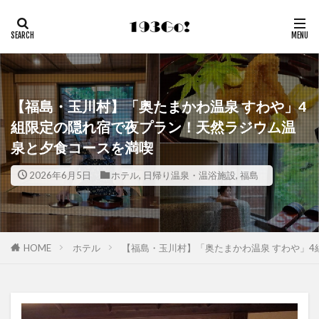
【福島・玉川村】「奥たまかわ温泉 すわや」4
組限定の隠れ宿で夜プラン！天然ラジウム温
泉と夕食コースを満喫
2026年6月5日
ホテル
,
日帰り温泉・温浴施設
,
福島
HOME
ホテル
【福島・玉川村】「奥たまかわ温泉 すわや」