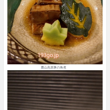
麓山高原豚の角煮