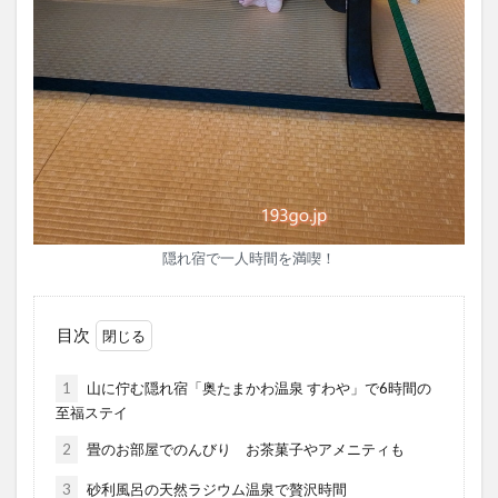
隠れ宿で一人時間を満喫！
目次
1
山に佇む隠れ宿「奥たまかわ温泉 すわや」で6時間の
至福ステイ
2
畳のお部屋でのんびり お茶菓子やアメニティも
3
砂利風呂の天然ラジウム温泉で贅沢時間