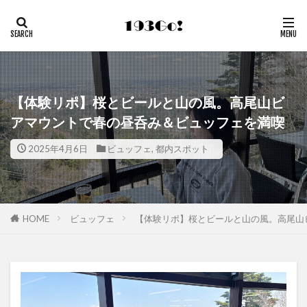
【体験リポ】桜とビールと山の風。高尾山ビ
アマウントで春の昼呑み＆ビュッフェを満喫
2025年4月6日
ビュッフェ
,
都内スポット
HOME
ビュッフェ
【体験リポ】桜とビールと山の風。高尾山