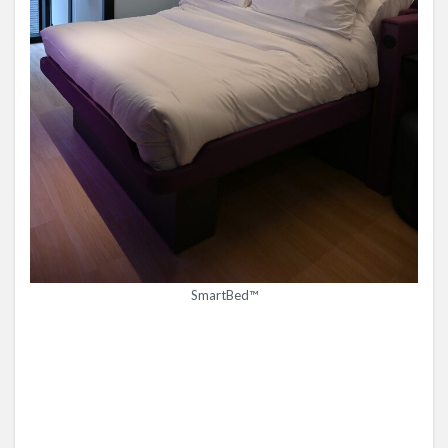
SmartBed™