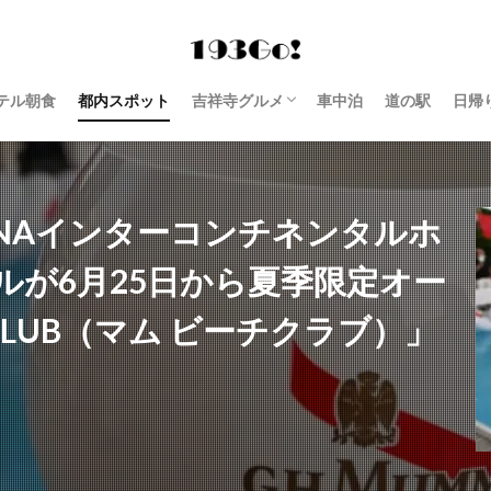
テル朝食
都内スポット
吉祥寺グルメ
車中泊
道の駅
日帰
西荻窪 グルメ
ANAインターコンチネンタルホ
ルが6月25日から夏季限定オー
CLUB（マム ビーチクラブ）」