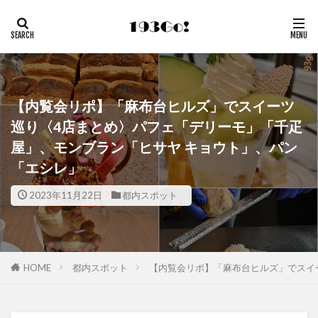
【内覧会リポ】「麻布台ヒルズ」でスイーツ
巡り〈4店まとめ〉パフェ「デリーモ」「千疋
屋」、モンブラン「ヒサヤ キョウト」、パン
「エシレ」
2023年11月22日
都内スポット
HOME
都内スポット
【内覧会リポ】「麻布台ヒルズ」でスイ