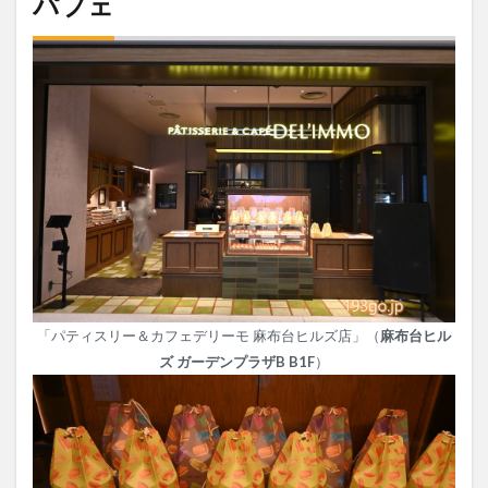
パフェ
「パティスリー＆カフェデリーモ 麻布台ヒルズ店」（
麻布台ヒル
ズ ガーデンプラザB B1F
）