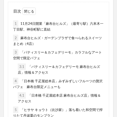
目次
1
11月24日開業「麻布台ヒルズ」（最寄り駅）六本木一
丁目駅、神谷町駅に直結
2
麻布台ヒルズ・ガーデンプラザで食べられるスイーツ
まとめ（4店）
3
「パティスリー＆カフェデリーモ」カラフルなアート
空間で限定パフェ
3.1
「パティスリー＆カフェデリーモ 麻布台ヒルズ
店」情報＆アクセス
4
「日本橋 千疋屋総本店」みずみずしいフルーツの贅沢
パフェ 麻布台限定メニューも
4.1
「日本橋 千疋屋総本店 麻布台ヒルズ店」情報＆
アクセス
5
「ヒサヤ キョウト（比沙家）」落ち着いた和空間で搾
りたて丹波栗のモンブラン