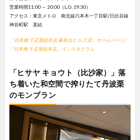
営業時間11:00 ～ 20:00（L.O. 19:30）
アクセス：東京メトロ 南北線六本木一丁目駅/日比谷線
神谷町駅 直結
「日本橋 千疋屋総本店 麻布台ヒルズ店」ホームページ
「日本橋 千疋屋総本店」インスタグラム
「ヒサヤ キョウト（比沙家）」落
ち着いた和空間で搾りたて丹波栗
のモンブラン