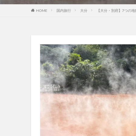
HOME
国内旅行
大分
【大分・別府】7つの地