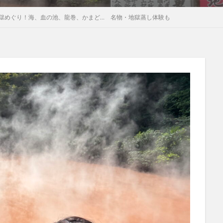
獄めぐり！海、血の池、龍巻、かまど… 名物・地獄蒸し体験も