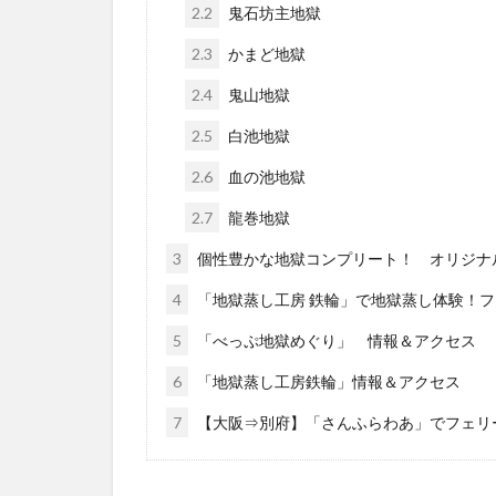
2.2
鬼石坊主地獄
2.3
かまど地獄
2.4
鬼山地獄
2.5
白池地獄
2.6
血の池地獄
2.7
龍巻地獄
3
個性豊かな地獄コンプリート！ オリジナ
4
「地獄蒸し工房 鉄輪」で地獄蒸し体験！
5
「べっぷ地獄めぐり」 情報＆アクセス
6
「地獄蒸し工房鉄輪」情報＆アクセス
7
【大阪⇒別府】「さんふらわあ」でフェリ