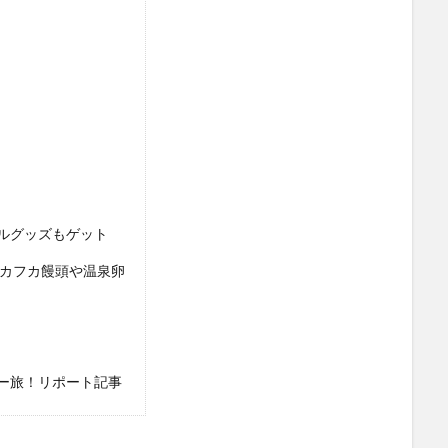
ルグッズもゲット
フカフカ饅頭や温泉卵
ー旅！リポート記事