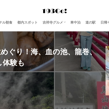
テル朝食
都内スポット
吉祥寺グルメ
車中泊
道の駅
日帰
西荻窪 グルメ
獄めぐり！海、血の池、龍巻、
し体験も