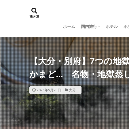
ホーム
国内旅行
ホテル
ホ
羽田空港グルメ
大阪
京都
沖縄
新潟
長野
茨城
富山
金沢
山梨
【大分・別府】7つの地
かまど… 名物・地獄蒸
2025年9月23日
大分