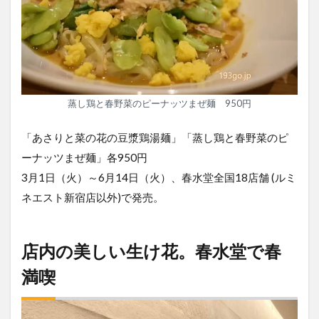
蒸し鶏と春野菜のピーナッツまぜ麺 950円
「あさりと菜の花の豆漿鶏湯麺」「蒸し鶏と春野菜のピ
ーナッツまぜ麺」各950円
3月1日（火）～6月14日（火）、春水堂全国18店舗 (ルミ
ネエスト新宿店以外)で発売。
店内の美しい生け花。春水堂で春
満喫