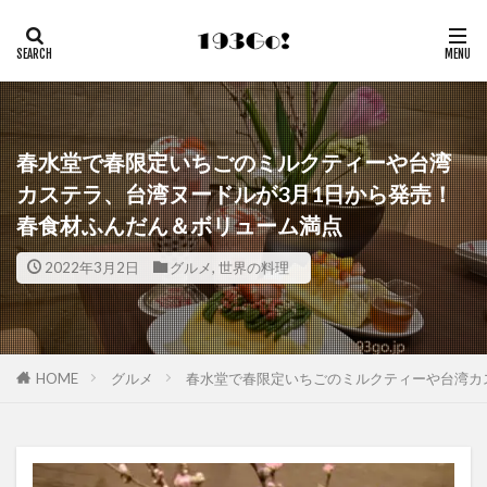
春水堂で春限定いちごのミルクティーや台湾
カステラ、台湾ヌードルが3月1日から発売！
春食材ふんだん＆ボリューム満点
2022年3月2日
グルメ
,
世界の料理
HOME
グルメ
春水堂で春限定いちごのミルクティーや台湾カ