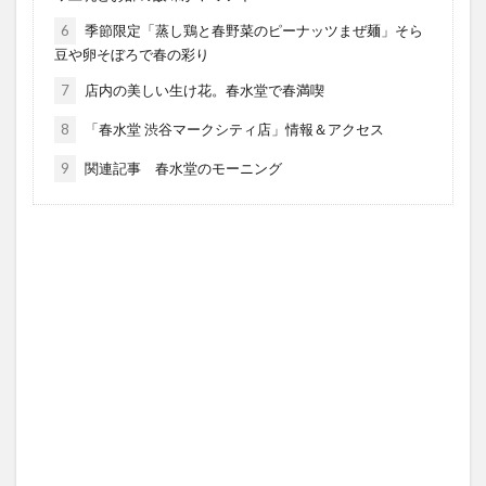
6
季節限定「蒸し鶏と春野菜のピーナッツまぜ麺」そら
豆や卵そぼろで春の彩り
7
店内の美しい生け花。春水堂で春満喫
8
「春水堂 渋谷マークシティ店」情報＆アクセス
9
関連記事 春水堂のモーニング