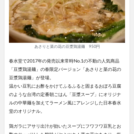
あさりと菜の花の豆漿鶏湯麺 950円
春水堂で2017年の発売以来常時No.1の不動の人気商品
「豆漿鶏湯麺」の春限定バージョン「あさりと菜の花の
豆漿鶏湯麺」が登場。
温かい豆乳にお酢をかけてふるふると固まるおぼろ豆腐
のような台湾の定番朝ごはん「豆漿スープ」にオリジナ
ルの中華麺を加えてラーメン風にアレンジした日本春水
堂のオリジナル。
鶏ガラにアサリ出汁が効いたスープにフワフワ豆乳とお