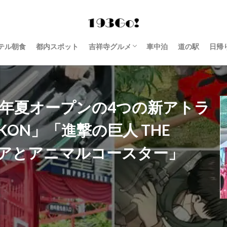
テル朝食
都内スポット
吉祥寺グルメ
車中泊
道の駅
日帰
西荻窪 グルメ
3年夏オープンの4つの新アトラ
ON」「進撃の巨人 THE
ニアとアニマルコースター」