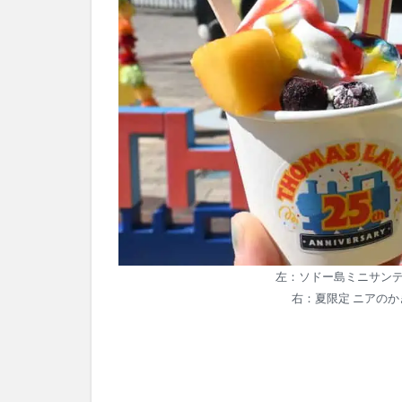
左：ソドー島ミニサンデ
右：夏限定 ニアのか