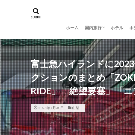
ホーム
国内旅行
ホテル
ホ
羽田空港グルメ
大阪
京都
沖縄
新潟
長野
茨城
富山
金沢
山梨
富士急ハイランドに202
クションのまとめ「ZOKK
RIDE」「絶望要塞」「
2023年7月30日
山梨