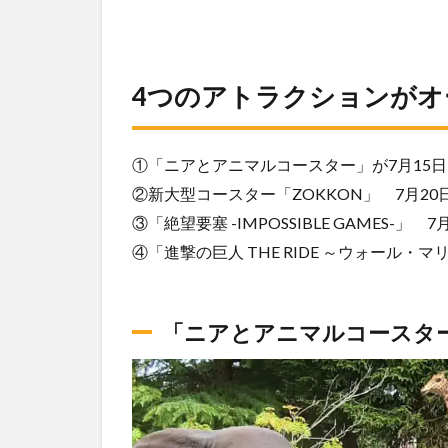
4つのアトラクションがオ
①「ニアとアニマルコースター」が7月15
②新大型コースター「ZOKKON」 7月20
③「絶望要塞 -IMPOSSIBLE GAMES-」 
④「進撃の巨人 THE RIDE ～ウォール・
「ニアとアニマルコースター