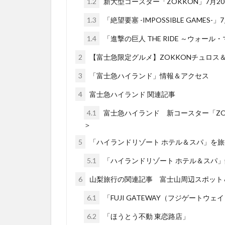
1.2
新大型コースター「ZOKKON」7月2
1.3
「絶望要塞 -IMPOSSIBLE GAMES-
1.4
「進撃の巨人 THE RIDE ～ウォー
2
【富士急限定グルメ】ZOKKONチュロス
3
「富士急ハイランド」情報＆アクセス
4
富士急ハイランド 関連記事
4.1
富士急ハイランド 新コースター「ZO
＞
5
「ハイランドリゾート ホテル＆スパ」を
5.1
「ハイランドリゾート ホテル＆スパ
6
山梨旅行の関連記事 富士山周辺スポット
6.1
「FUJI GATEWAY（フジゲート
6.2
「ほうとう不動 東恋路店」