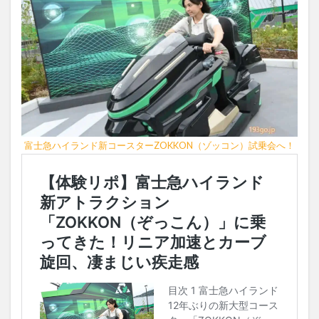
富士急ハイランド新コースターZOKKON（ゾッコン）試乗会へ！