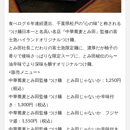
食べログ６年連続選出、千葉県松戸の”心の味”と称される
つけ麺日本一と名高い名店『中華蕎麦とみ田』監修の富
士急ハイランドオリジナルつけ麺。
とみ田社長こだわりの富士急限定麺に、濃厚だが柚子の
香りで後味さっぱりな限定スープに、とみ田秘伝のらー
油辛味でより深味を醸すオリジナルつけ麺。
<販売メニュー>
中華蕎麦とみ田監修 つけ麺 とみ田じゃないか：1,250円
（税込）
中華蕎麦とみ田監修 つけ麺 とみ田じゃないか辛味付
き：1,300円（税込）
中華蕎麦とみ田監修 つけ麺 とみ田じゃないか フジヤ
マ盛：1,550円（税込）
中華蕎麦とみ田監修 つけ麺 とみ田じゃないか辛味付き