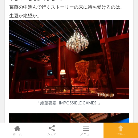
葛藤の中進んで行くストーリーの末に待ち受けるのは、
生還か絶望か。
「絶望要塞 -IMPOSSIBLE GAMES-」
ホーム
シェア
メニュー
TOPへ