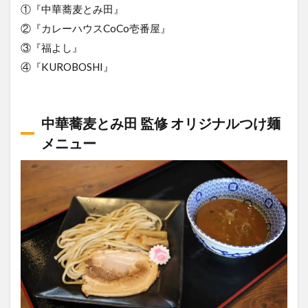
①『中華蕎麦とみ田』
②『カレーハウスCoCo壱番屋』
③『福よし』
④『KUROBOSHI』
中華蕎麦とみ田 監修 オリジナルつけ麺
メニュー