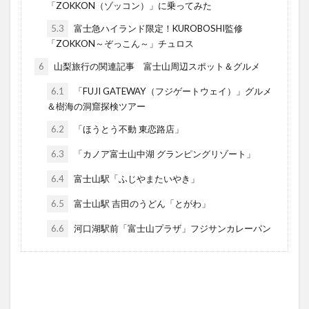
「ZOKKON（ゾッコン）」に乗ってみた
5.3
富士急ハイランド限定！KUROBOSHI監修
「ZOKKON～ぞっこん～」チュロス
6
山梨旅行の関連記事 富士山周辺スポット＆グルメ
6.1
「FUJI GATEWAY（フジゲートウェイ）」グルメ
＆樹海の洞窟探検ツアー
6.2
「ほうとう不動 東恋路店」
6.3
「カノア富士山中湖 グランピングリゾート」
6.4
富士山駅「ふじやまたいやき」
6.5
富士山駅 吉田のうどん「とがわ」
6.6
河口湖駅前「富士山プラザ」フジサンカレーパン