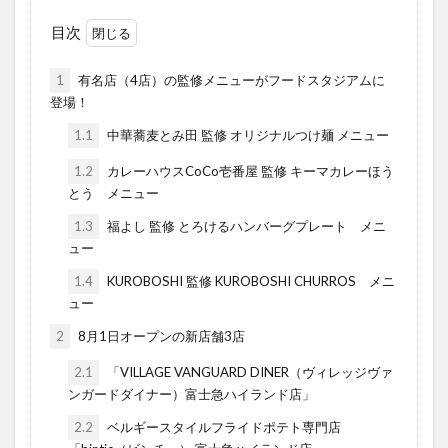
目次
1
有名店（4店）の監修メニューがフードスタジアムに
登場！
1.1
中華蕎麦とみ田 監修 オリジナルつけ麺 メニュー
1.2
カレーハウスCoCo壱番屋 監修 キーマカレーほう
とう メニュー
1.3
福よし 監修 とろけるハンバーグプレート メニ
ュー
1.4
KUROBOSHI 監修 KUROBOSHI CHURROS メニ
ュー
2
8月1日オープンの新店舗3店
2.1
「VILLAGE VANGUARD DINER（ヴィレッジヴァ
ンガードダイナー）富士急ハイランド店」
2.2
ベルギースタイルフライドポテト専門店