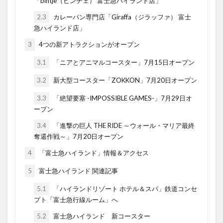
「bintje（ビンチェ） 富士急ハイランド店」
2.3
カレーパン専門店「Giraffa（ジラッファ） 富士
急ハイランド店」
3
4つの新アトラクションがオープン
3.1
「ニアとアニマルコースター」7月15日オープン
3.2
新大型コースター「ZOKKON」7月20日オープン
3.3
「絶望要塞 -IMPOSSIBLE GAMES-」7月29日オ
ープン
3.4
「進撃の巨人 THE RIDE ～ウォール・マリア最終
奪還作戦～」7月20日オープン
4
「富士急ハイランド」情報＆アクセス
5
富士急ハイランド 関連記事
5.1
「ハイランドリゾート ホテル＆スパ」鉄道コンセ
プト「富士急行線ルーム」へ
5.2
富士急ハイランド 新コースター