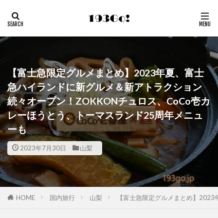
【富士急限定グルメまとめ】2023年夏、富士
急ハイランドに新グルメ＆新アトラクション
続々オープン！ZOKKONチュロス、CoCo壱カ
レーほうとう、トーマスランド25周年メニュ
ーも
2023年7月30日
山梨
HOME
国内旅行
山梨
【富士急限定グルメまとめ】2023