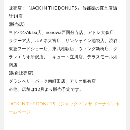
販売店：『JACK IN THE DONUTS」 首都圏の直営店舗
計14店
(販売店)
ヨドバシAkiba店、nonowa西国分寺店、アトレ大森店、
ラクーア店、ルミネ大宮店、サンシャイン池袋店、渋谷
東急フードショー店、東武柏駅店、ウィング新橋店、グ
ランエミオ所沢店、エキュート立川店、テラスモール湘
南店
(製造販売店)
グランベリーパーク南町田店、アリオ亀有店
※他、店舗は12月より販売予定です。
JACK IN THE DONUTS （ジャック イン ザ ドーナツ）ホ
ームページ