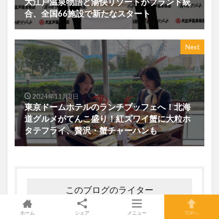
大江戸温泉物語と湯快リゾートがブランド統
合、全国66施設で新たなスタート
Next
2024年11月8日
東京ドームホテルのランチブッフェへ！北海
道グルメがてんこ盛り！紅ズワイ蟹に大粒ホ
タテフライ、贅沢・蟹チャーハンも
このブログのライター
ホーム
シェア
メニュー
TOPへ