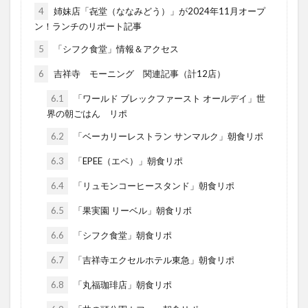
4
姉妹店「㐂堂（ななみどう）」が2024年11月オープ
ン！ランチのリポート記事
5
「シフク食堂」情報＆アクセス
6
吉祥寺 モーニング 関連記事（計12店）
6.1
「ワールド ブレックファースト オールデイ」世
界の朝ごはん リポ
6.2
「ベーカリーレストラン サンマルク」朝食リポ
6.3
「EPEE（エペ）」朝食リポ
6.4
「リュモンコーヒースタンド」朝食リポ
6.5
「果実園 リーベル」朝食リポ
6.6
「シフク食堂」朝食リポ
6.7
「吉祥寺エクセルホテル東急」朝食リポ
6.8
「丸福珈琲店」朝食リポ