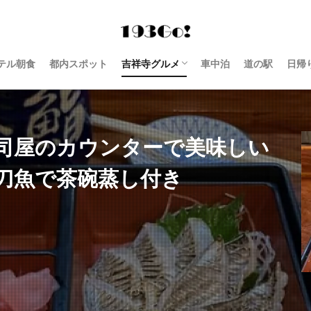
テル朝食
都内スポット
吉祥寺グルメ
車中泊
道の駅
日帰
西荻窪 グルメ
司屋のカウンターで美味しい
刀魚で茶碗蒸し付き