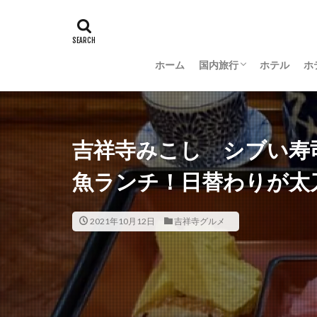
ホーム
国内旅行
ホテル
ホ
羽田空港グルメ
大阪
京都
沖縄
新潟
長野
茨城
富山
金沢
山梨
吉祥寺みこし シブい寿
魚ランチ！日替わりが太
2021年10月12日
吉祥寺グルメ