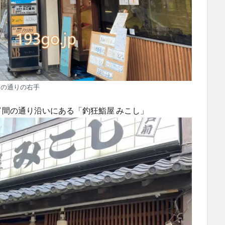
この通りの右手
間の通り沿いにある「釣狂鮨屋 みこし」