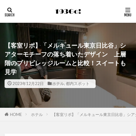
【客室リポ】「メルキュール東京日比谷」シ
アターモチーフの落ち着いたデザイン 上層
階のプリビレッジルームと比較！スイートも
見学
2023年12月22日
ホテル
,
都内スポット
HOME
ホテル
【客室リポ】「メルキュール東京日比谷」シア