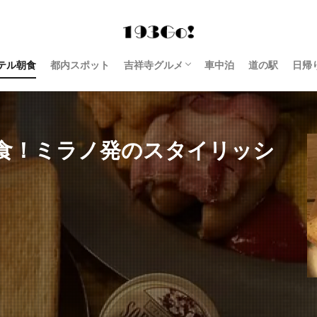
テル朝食
都内スポット
吉祥寺グルメ
車中泊
道の駅
日帰
西荻窪 グルメ
食！ミラノ発のスタイリッシ
記