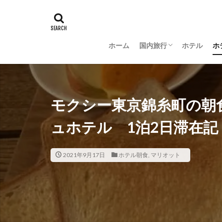
ホーム
国内旅行
ホテル
ホ
羽田空港グルメ
大阪
京都
沖縄
新潟
長野
茨城
富山
金沢
山梨
モクシー東京錦糸町の朝
ュホテル 1泊2日滞在
2021年9月17日
ホテル朝食
,
マリオット