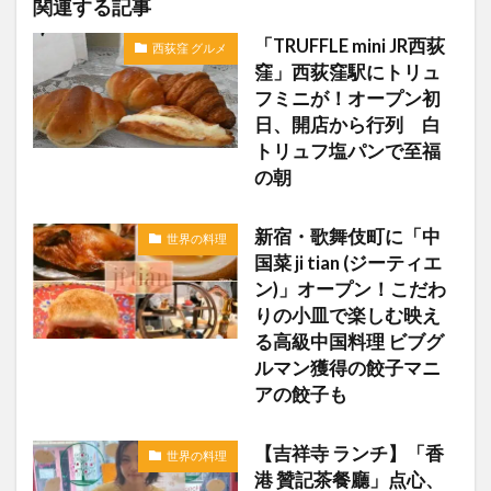
関連する記事
「TRUFFLE mini JR西荻
西荻窪 グルメ
窪」西荻窪駅にトリュ
フミニが！オープン初
日、開店から行列 白
トリュフ塩パンで至福
の朝
新宿・歌舞伎町に「中
世界の料理
国菜 ji tian (ジーティエ
ン)」オープン！こだわ
りの小皿で楽しむ映え
る高級中国料理 ビブグ
ルマン獲得の餃子マニ
アの餃子も
【吉祥寺 ランチ】「香
世界の料理
港 贊記茶餐廳」点心、