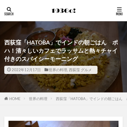
西荻窪「HATOBA」でインドの朝ごはん ポ
ハ！清々しいカフェでラッサムと熱々チャイ
付きのスパイシーモーニング
2022年12月17日
世界の料理
,
西荻窪 グルメ
HOME
世界の料理
西荻窪「HATOBA」でインドの朝ごはん