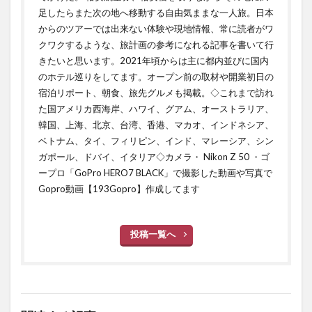
足したらまた次の地へ移動する自由気ままな一人旅。日本
からのツアーでは出来ない体験や現地情報、常に読者がワ
クワクするような、旅計画の参考になれる記事を書いて行
きたいと思います。2021年頃からは主に都内並びに国内
のホテル巡りをしてます。オープン前の取材や開業初日の
宿泊リポート、朝食、旅先グルメも掲載。◇これまで訪れ
た国アメリカ西海岸、ハワイ、グアム、オーストラリア、
韓国、上海、北京、台湾、香港、マカオ、インドネシア、
ベトナム、タイ、フィリピン、インド、マレーシア、シン
ガポール、ドバイ、イタリア◇カメラ・ Nikon Z 50 ・ゴ
ープロ「GoPro HERO7 BLACK」で撮影した動画や写真で
Gopro動画【193Gopro】作成してます
投稿一覧へ