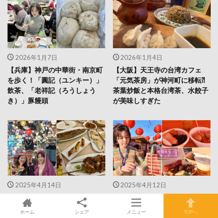
2026年1月7日
2026年1月4日
【兵庫】神戸の中華街・南京町
【大阪】天王寺の台湾カフェ
を歩く！「圓記（ユンキー）」
「元気茶房」が神河町に移転⁈
飲茶、「老祥記（ろうしょう
茶葉炒飯と本格台湾茶、水餃子
き）」豚饅頭
が美味しすぎた
2025年4月14日
2025年4月12日
日暮里「ザクロ」で食べきれな
【体験リポ】台湾旅行気分をま
いディナーコース！トルコラン
るごと味わう春イベント！スカ
ホーム
シェア
メニュー
TOPへ
プが煌めく“中東”トリップ
イツリーで楽しむ「台湾祭