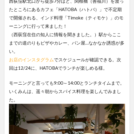
西荻窪駅北口から徒歩7分ほど、関根橋（善福川）を渡っ
たところにあるカフェ「HATOBA（ハトバ）」で不定期
で開催される、インド料理「Timoke（ティモケ）」のモ
ーニングに行って来ました！
（西荻窪在住の知人に情報を聞きました。）駅からここ
までの道のりもピザやカレー、パン屋…なかなか誘惑が多
い。
お店のインスタグラム
でスケジュールが確認できる。次
回は12/24に、HATOBAでランチが楽しめる様。
モーニングと言っても9:00～14:00とランチタイムまで。
いくみんは、遥々朝からスパイス料理を楽しんでみまし
た。