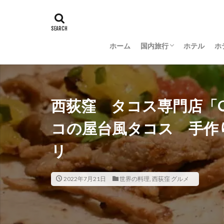
ホーム
国内旅行
ホテル
ホ
羽田空港グルメ
大阪
京都
沖縄
新潟
長野
茨城
富山
金沢
山梨
西荻窪 タコス専門店「Qr
コの屋台風タコス 手作
リ
2022年7月21日
世界の料理
,
西荻窪 グルメ