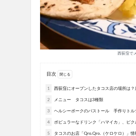
西荻窪で
目次
1
西荻窪にオープンしたタコス店の場所は？
2
メニュー タコスは3種類
3
ヘルシーポークのパストール 手作りトル
4
ポピュラーなドリンク「ハマイカ」、ピク
5
タコスのお店「Qro.Qro.（ケロケロ）」