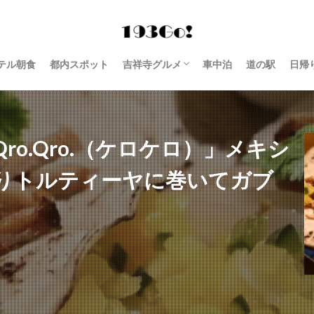
テル朝食
都内スポット
吉祥寺グルメ
車中泊
道の駅
日帰
西荻窪 グルメ
o.Qro.（ケロケロ）」メキシ
りトルティーヤに巻いてガブ