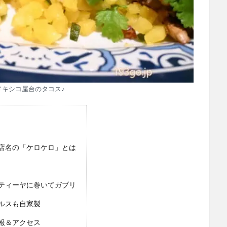
メキシコ屋台のタコス♪
店名の「ケロケロ」とは
ティーヤに巻いてガブリ
ルスも自家製
情報＆アクセス