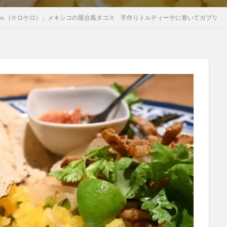
Qro.（ケロケロ）」メキシコの屋台風タコス 手作りトルティーヤに巻いてガブリ