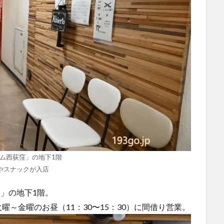
イム西荻窪」の地下1階
やスナックが入店
窪」の地下1階。
～金曜のお昼（11：30〜15：30）に間借り営業。