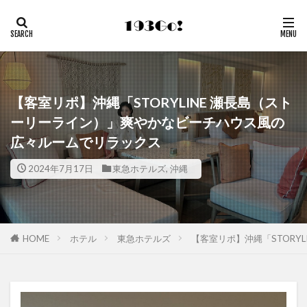
【客室リポ】沖縄「STORYLINE 瀬長島（スト
ーリーライン）」爽やかなビーチハウス風の
広々ルームでリラックス
2024年7月17日
東急ホテルズ
,
沖縄
HOME
ホテル
東急ホテルズ
【客室リポ】沖縄「STOR