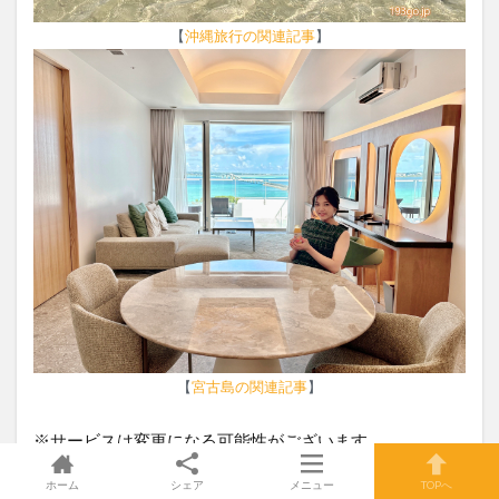
【
沖縄旅行の関連記事
】
【
宮古島の関連記事
】
※サービスは変更になる可能性がございます。
ホーム
シェア
メニュー
TOPへ
グルメと旅の記事は⇒
193go.jp
に更新