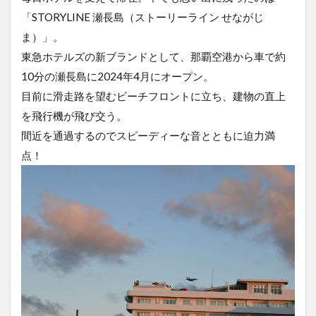
「STORYLINE 瀬長島（ストーリーライン せながじ
ま）」。
東急ホテルズの新ブランドとして、那覇空港から車で約
10分の瀬長島に2024年4月にオープン。
目前に滑走路を望むビーチフロントに立ち、建物の直上
を飛行機が飛び交う。
間近を通過するのでスピーディーな音とともに迫力満
点！