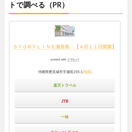
トで調べる（PR）
ＳＴＯＲＹＬＩＮＥ瀬長島 【４月１１日開業】
posted with
トマレバ
沖縄県豊見城市字瀬長155-1
[地図]
楽天トラベル
JTB
一休