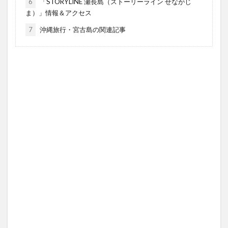
6
「STORYLINE 瀬長島（ストーリーライン せながじ
ま）」情報＆アクセス
7
沖縄旅行・宮古島の関連記事