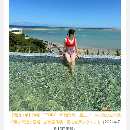
【宿泊リポ】沖縄「STORYLINE 瀬長島」屋上プールで飛び立つ飛
行機が間近を通過！超絶景体験 宿泊者用ラウンジも
（2024年7
月15日更新）